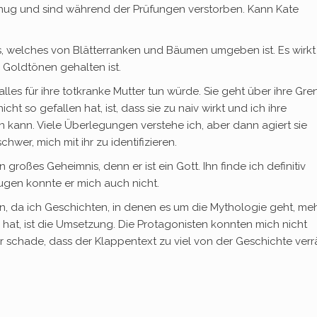
enug und sind während der Prüfungen verstorben. Kann Kate
 welches von Blätterranken und Bäumen umgeben ist. Es wirkt
n Goldtönen gehalten ist.
 alles für ihre totkranke Mutter tun würde. Sie geht über ihre Gr
icht so gefallen hat, ist, dass sie zu naiv wirkt und ich ihre
 kann. Viele Überlegungen verstehe ich, aber dann agiert sie
hwer, mich mit ihr zu identifizieren.
n großes Geheimnis, denn er ist ein Gott. Ihn finde ich definitiv
eugen konnte er mich auch nicht.
n, da ich Geschichten, in denen es um die Mythologie geht, meh
n hat, ist die Umsetzung. Die Protagonisten konnten mich nicht
r schade, dass der Klappentext zu viel von der Geschichte verrä