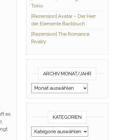
Tokio
[Rezension] Avatar – Der Herr
der Elemente Backbuch
[Rezension] The Romance
Rivalry
ARCHIV MONAT/JAHR
Archiv Monat/Jahr
u
ft es
KATEGORIEN
r,
ingt
Kategorien