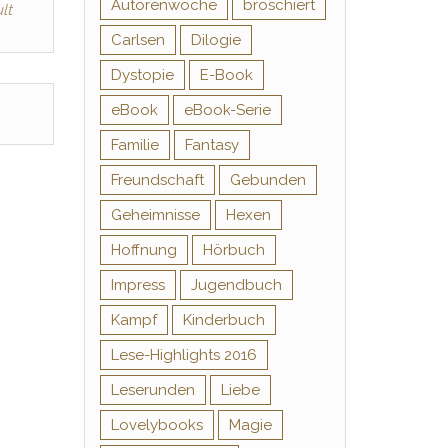
Autorenwoche
broschiert
lt
Carlsen
Dilogie
Dystopie
E-Book
eBook
eBook-Serie
Familie
Fantasy
Freundschaft
Gebunden
Geheimnisse
Hexen
Hoffnung
Hörbuch
Impress
Jugendbuch
Kampf
Kinderbuch
Lese-Highlights 2016
Leserunden
Liebe
Lovelybooks
Magie