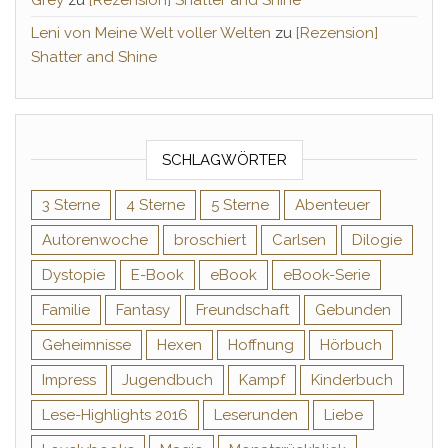
Grey
zu
[Rezension] Shatter and Shine
Leni von Meine Welt voller Welten
zu
[Rezension]
Shatter and Shine
SCHLAGWÖRTER
3 Sterne
4 Sterne
5 Sterne
Abenteuer
Autorenwoche
broschiert
Carlsen
Dilogie
Dystopie
E-Book
eBook
eBook-Serie
Familie
Fantasy
Freundschaft
Gebunden
Geheimnisse
Hexen
Hoffnung
Hörbuch
Impress
Jugendbuch
Kampf
Kinderbuch
Lese-Highlights 2016
Leserunden
Liebe