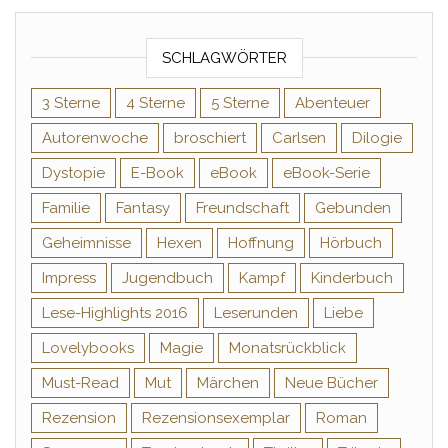
SCHLAGWÖRTER
3 Sterne
4 Sterne
5 Sterne
Abenteuer
Autorenwoche
broschiert
Carlsen
Dilogie
Dystopie
E-Book
eBook
eBook-Serie
Familie
Fantasy
Freundschaft
Gebunden
Geheimnisse
Hexen
Hoffnung
Hörbuch
Impress
Jugendbuch
Kampf
Kinderbuch
Lese-Highlights 2016
Leserunden
Liebe
Lovelybooks
Magie
Monatsrückblick
Must-Read
Mut
Märchen
Neue Bücher
Rezension
Rezensionsexemplar
Roman