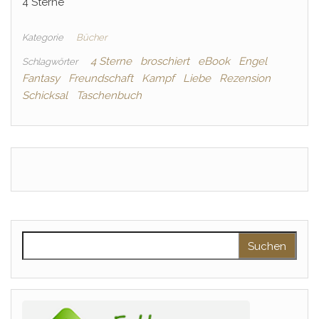
4 Sterne
Kategorie
Bücher
4 Sterne
broschiert
eBook
Engel
Schlagwörter
Fantasy
Freundschaft
Kampf
Liebe
Rezension
Schicksal
Taschenbuch
Suchen nach: