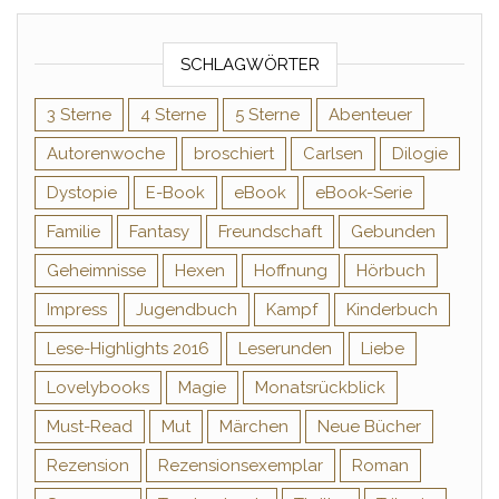
SCHLAGWÖRTER
3 Sterne
4 Sterne
5 Sterne
Abenteuer
Autorenwoche
broschiert
Carlsen
Dilogie
Dystopie
E-Book
eBook
eBook-Serie
Familie
Fantasy
Freundschaft
Gebunden
Geheimnisse
Hexen
Hoffnung
Hörbuch
Impress
Jugendbuch
Kampf
Kinderbuch
Lese-Highlights 2016
Leserunden
Liebe
Lovelybooks
Magie
Monatsrückblick
Must-Read
Mut
Märchen
Neue Bücher
Rezension
Rezensionsexemplar
Roman