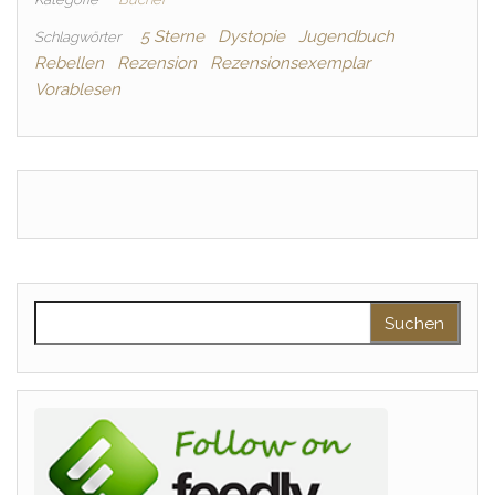
5 Sterne
Dystopie
Jugendbuch
Schlagwörter
Rebellen
Rezension
Rezensionsexemplar
Vorablesen
Suchen nach: