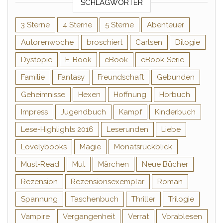
SCHLAGWÖRTER
3 Sterne
4 Sterne
5 Sterne
Abenteuer
Autorenwoche
broschiert
Carlsen
Dilogie
Dystopie
E-Book
eBook
eBook-Serie
Familie
Fantasy
Freundschaft
Gebunden
Geheimnisse
Hexen
Hoffnung
Hörbuch
Impress
Jugendbuch
Kampf
Kinderbuch
Lese-Highlights 2016
Leserunden
Liebe
Lovelybooks
Magie
Monatsrückblick
Must-Read
Mut
Märchen
Neue Bücher
Rezension
Rezensionsexemplar
Roman
Spannung
Taschenbuch
Thriller
Trilogie
Vampire
Vergangenheit
Verrat
Vorablesen