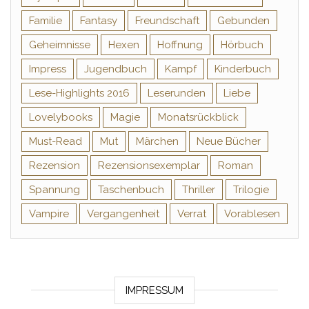
Familie
Fantasy
Freundschaft
Gebunden
Geheimnisse
Hexen
Hoffnung
Hörbuch
Impress
Jugendbuch
Kampf
Kinderbuch
Lese-Highlights 2016
Leserunden
Liebe
Lovelybooks
Magie
Monatsrückblick
Must-Read
Mut
Märchen
Neue Bücher
Rezension
Rezensionsexemplar
Roman
Spannung
Taschenbuch
Thriller
Trilogie
Vampire
Vergangenheit
Verrat
Vorablesen
IMPRESSUM