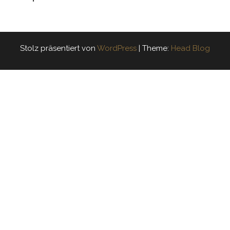
Stolz präsentiert von
WordPress
|
Theme:
Head Blog