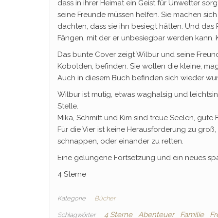
dass in ihrer Heimat ein Geist für Unwetter sor
seine Freunde müssen helfen. Sie machen sich
dachten, dass sie ihn besiegt hätten. Und da
Fängen, mit der er unbesiegbar werden kann. 
Das bunte Cover zeigt Wilbur und seine Freunde
Kobolden, befinden. Sie wollen die kleine, mag
Auch in diesem Buch befinden sich wieder wund
Wilbur ist mutig, etwas waghalsig und leichtsi
Stelle.
Mika, Schmitt und Kim sind treue Seelen, gute 
Für die Vier ist keine Herausforderung zu gro
schnappen, oder einander zu retten.
Eine gelungene Fortsetzung und ein neues s
4 Sterne
Kategorie
Bücher
4 Sterne
Abenteuer
Familie
Fr
Schlagwörter