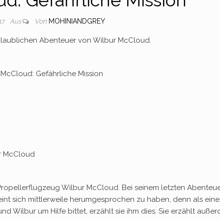
d: Gefährliche Mission“
Von
MOHINIANDGREY
017
Aus
unglaublichen Abenteuer von Wilbur McCloud.
 McCloud: Gefährliche Mission
ur McCloud
ne Propellerflugzeug Wilbur McCloud. Bei seinem letzten Abenteue
int sich mittlerweile herumgesprochen zu haben, denn als eine
 Wilbur um Hilfe bittet, erzählt sie ihm dies. Sie erzählt auße