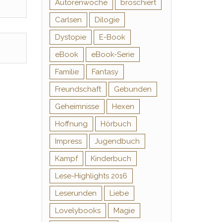
Autorenwoche
broschiert
Carlsen
Dilogie
Dystopie
E-Book
eBook
eBook-Serie
Familie
Fantasy
Freundschaft
Gebunden
Geheimnisse
Hexen
Hoffnung
Hörbuch
Impress
Jugendbuch
Kampf
Kinderbuch
Lese-Highlights 2016
Leserunden
Liebe
Lovelybooks
Magie