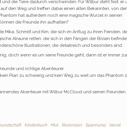
gt und die Tiere dadurch verschwinden. Für Wilbur steht fest: er
 auf den Weg und treffen dabei einen alten Bekannten, von de
s Phantom hat außerdem noch eine magische Wurzel in seinen
Können die Freunde ihn aufhalten?
 Mika, Schmitt und Kim, die sich im Anflug zu ihren Feinden, d
ische Alraune retten, die sich in den Fängen der Bösen befindet
erschöne Illustrationen, die detailreich und besonders sind.
nnig, doch wenn es um seine Freunde geht, dann ist er immer zu
Freunde und richtige Abenteurer.
ß, kein Plan zu schwierig und kein Weg zu weit um das Phantom 
pannendes Abenteuer mit Wilbur McCloud und seinen Freunden.
eundschaft
Kinderbuch
Mut
Rezension
Spannung
Verrat