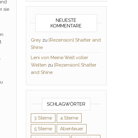
 und
m sie
NEUESTE
KOMMENTARE
en
Grey
zu
[Rezension] Shatter and
.
Shine
Leni von Meine Welt voller
r
Welten
zu
[Rezension] Shatter
and Shine
zu
SCHLAGWÖRTER
3 Sterne
4 Sterne
5 Sterne
Abenteuer