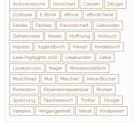
Autorenwoche
broschiert
Carlsen
Dilogie
Dystopie
E-Book
eBook
eBook-Serie
Familie
Fantasy
Freundschaft
Gebunden
Geheimnisse
Hexen
Hoffnung
Hörbuch
Impress
Jugendbuch
Kampf
Kinderbuch
Lese-Highlights 2016
Leserunden
Liebe
Lovelybooks
Magie
Monatsrückblick
Must-Read
Mut
Märchen
Neue Bücher
Rezension
Rezensionsexemplar
Roman
Spannung
Taschenbuch
Thriller
Trilogie
Vampire
Vergangenheit
Verrat
Vorablesen