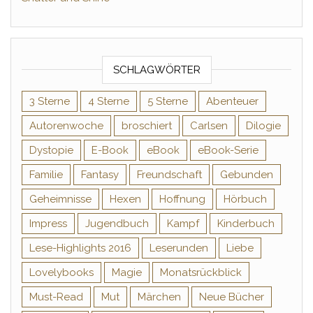
SCHLAGWÖRTER
3 Sterne
4 Sterne
5 Sterne
Abenteuer
Autorenwoche
broschiert
Carlsen
Dilogie
Dystopie
E-Book
eBook
eBook-Serie
Familie
Fantasy
Freundschaft
Gebunden
Geheimnisse
Hexen
Hoffnung
Hörbuch
Impress
Jugendbuch
Kampf
Kinderbuch
Lese-Highlights 2016
Leserunden
Liebe
Lovelybooks
Magie
Monatsrückblick
Must-Read
Mut
Märchen
Neue Bücher