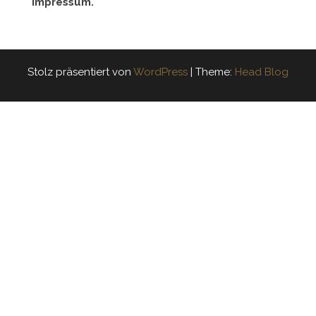
Impressum.
Stolz präsentiert von
WordPress
|
Theme:
Head Blog