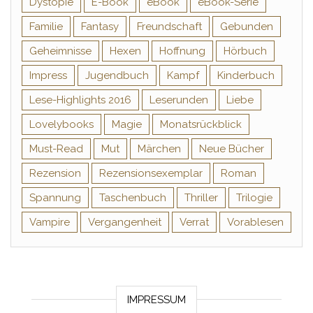
Dystopie
E-Book
eBook
eBook-Serie
Familie
Fantasy
Freundschaft
Gebunden
Geheimnisse
Hexen
Hoffnung
Hörbuch
Impress
Jugendbuch
Kampf
Kinderbuch
Lese-Highlights 2016
Leserunden
Liebe
Lovelybooks
Magie
Monatsrückblick
Must-Read
Mut
Märchen
Neue Bücher
Rezension
Rezensionsexemplar
Roman
Spannung
Taschenbuch
Thriller
Trilogie
Vampire
Vergangenheit
Verrat
Vorablesen
IMPRESSUM