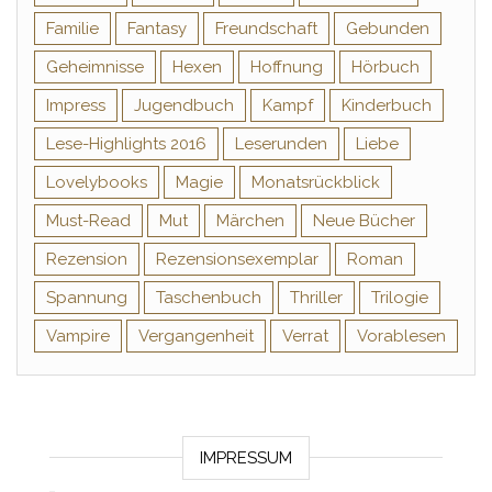
Familie
Fantasy
Freundschaft
Gebunden
Geheimnisse
Hexen
Hoffnung
Hörbuch
Impress
Jugendbuch
Kampf
Kinderbuch
Lese-Highlights 2016
Leserunden
Liebe
Lovelybooks
Magie
Monatsrückblick
Must-Read
Mut
Märchen
Neue Bücher
Rezension
Rezensionsexemplar
Roman
Spannung
Taschenbuch
Thriller
Trilogie
Vampire
Vergangenheit
Verrat
Vorablesen
IMPRESSUM