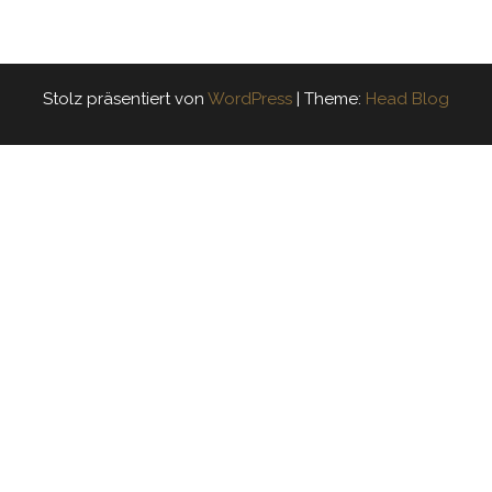
Stolz präsentiert von
WordPress
|
Theme:
Head Blog