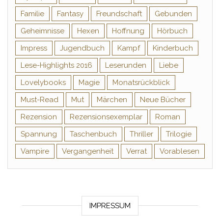
Familie
Fantasy
Freundschaft
Gebunden
Geheimnisse
Hexen
Hoffnung
Hörbuch
Impress
Jugendbuch
Kampf
Kinderbuch
Lese-Highlights 2016
Leserunden
Liebe
Lovelybooks
Magie
Monatsrückblick
Must-Read
Mut
Märchen
Neue Bücher
Rezension
Rezensionsexemplar
Roman
Spannung
Taschenbuch
Thriller
Trilogie
Vampire
Vergangenheit
Verrat
Vorablesen
IMPRESSUM