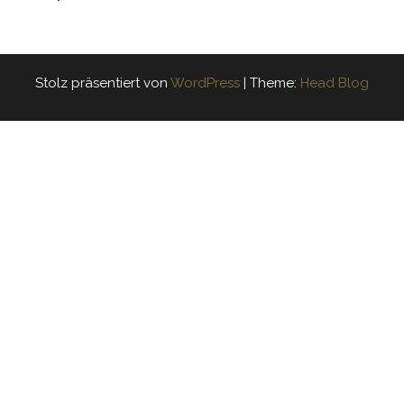
Stolz präsentiert von
WordPress
|
Theme:
Head Blog