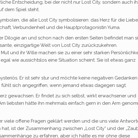
liche Entscheidung, bei der nicht nur Lost City, sondern auch ih
f dem Spiel steht.
bolen, die alle Lost City symbolisieren: das Herz für die Liebe
schaft, Verbundenheit und die Hauptprotagonistin Yuma.
der Dilogie an und schon nach den ersten Seiten befindet man s
posante, einzigartige Welt von Lost City zurückzukehren.
r Mut und ihr Wille machen sie zu einer sehr starken Persönlichke
 egal wie aussichtslos eine Situation scheint. Sie ist etwas ganz
ysteriös. Er ist sehr stur und möchte keine negativen Gedanken
er fühlt sich angegriffen, wenn jemand etwas dagegen sagt.
 Herz gewachsen. Er findet zu sich selbst, wirkt erwachsener und
 Am liebsten hätte ihn mehrmals einfach gern in den Arm geno
er viele offene Fragen geklärt werden und die uns viele Antwor
en hat, ist der Zusammenhang zwischen „Lost City“ und der „Zau
sammenhänge zu erfahren, aber ich hätte es mir ohne diese