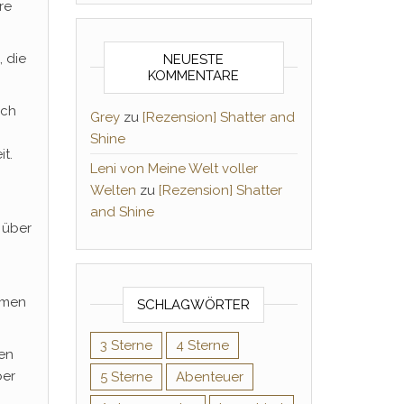
re
, die
NEUESTE
KOMMENTARE
ich
Grey
zu
[Rezension] Shatter and
Shine
it.
Leni von Meine Welt voller
Welten
zu
[Rezension] Shatter
and Shine
 über
mmen
SCHLAGWÖRTER
3 Sterne
4 Sterne
ten
ber
5 Sterne
Abenteuer