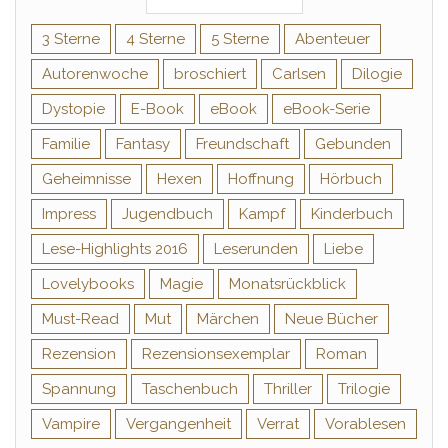
3 Sterne
4 Sterne
5 Sterne
Abenteuer
Autorenwoche
broschiert
Carlsen
Dilogie
Dystopie
E-Book
eBook
eBook-Serie
Familie
Fantasy
Freundschaft
Gebunden
Geheimnisse
Hexen
Hoffnung
Hörbuch
Impress
Jugendbuch
Kampf
Kinderbuch
Lese-Highlights 2016
Leserunden
Liebe
Lovelybooks
Magie
Monatsrückblick
Must-Read
Mut
Märchen
Neue Bücher
Rezension
Rezensionsexemplar
Roman
Spannung
Taschenbuch
Thriller
Trilogie
Vampire
Vergangenheit
Verrat
Vorablesen