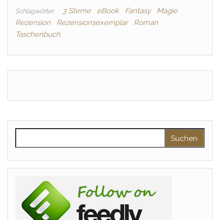
3 Sterne
eBook
Fantasy
Magie
Schlagwörter
Rezension
Rezensionsexemplar
Roman
Taschenbuch
Suchen nach: