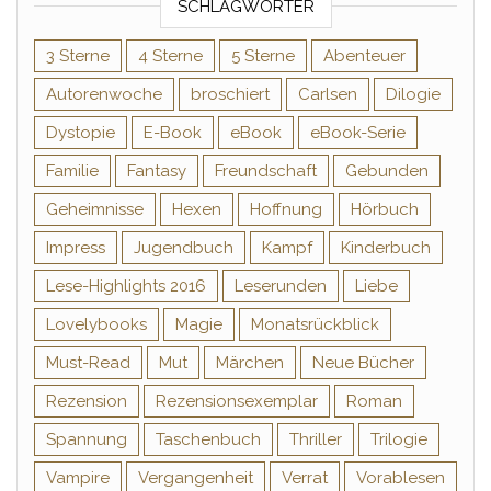
SCHLAGWÖRTER
3 Sterne
4 Sterne
5 Sterne
Abenteuer
Autorenwoche
broschiert
Carlsen
Dilogie
Dystopie
E-Book
eBook
eBook-Serie
Familie
Fantasy
Freundschaft
Gebunden
Geheimnisse
Hexen
Hoffnung
Hörbuch
Impress
Jugendbuch
Kampf
Kinderbuch
Lese-Highlights 2016
Leserunden
Liebe
Lovelybooks
Magie
Monatsrückblick
Must-Read
Mut
Märchen
Neue Bücher
Rezension
Rezensionsexemplar
Roman
Spannung
Taschenbuch
Thriller
Trilogie
Vampire
Vergangenheit
Verrat
Vorablesen