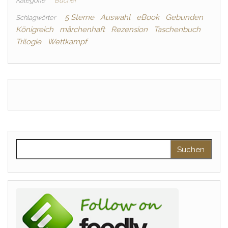
Kategorie
Bücher
5 Sterne
Auswahl
eBook
Gebunden
Schlagwörter
Königreich
märchenhaft
Rezension
Taschenbuch
Trilogie
Wettkampf
Suchen nach: