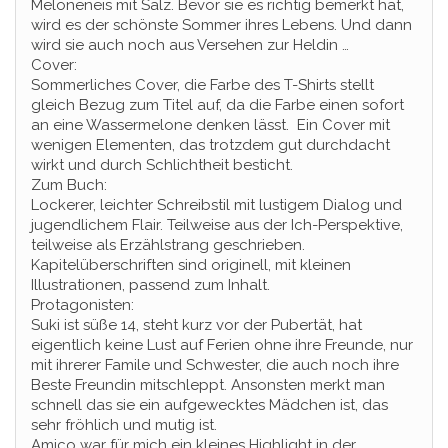
Meloneneis mit Salz. Bevor sie es richtig bemerkt hat,
wird es der schönste Sommer ihres Lebens. Und dann
wird sie auch noch aus Versehen zur Heldin …
Cover:
Sommerliches Cover, die Farbe des T-Shirts stellt
gleich Bezug zum Titel auf, da die Farbe einen sofort
an eine Wassermelone denken lässt. Ein Cover mit
wenigen Elementen, das trotzdem gut durchdacht
wirkt und durch Schlichtheit besticht.
Zum Buch:
Lockerer, leichter Schreibstil mit lustigem Dialog und
jugendlichem Flair. Teilweise aus der Ich-Perspektive,
teilweise als Erzählstrang geschrieben.
Kapitelüberschriften sind originell, mit kleinen
Illustrationen, passend zum Inhalt.
Protagonisten:
Suki ist süße 14, steht kurz vor der Pubertät, hat
eigentlich keine Lust auf Ferien ohne ihre Freunde, nur
mit ihrerer Famile und Schwester, die auch noch ihre
Beste Freundin mitschleppt. Ansonsten merkt man
schnell das sie ein aufgewecktes Mädchen ist, das
sehr fröhlich und mutig ist.
Amico war für mich ein kleines Highlight in der