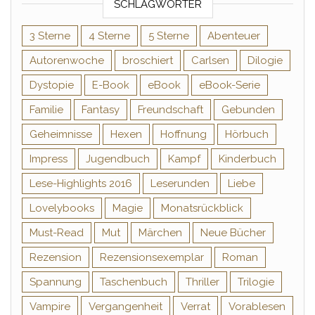
SCHLAGWÖRTER
3 Sterne
4 Sterne
5 Sterne
Abenteuer
Autorenwoche
broschiert
Carlsen
Dilogie
Dystopie
E-Book
eBook
eBook-Serie
Familie
Fantasy
Freundschaft
Gebunden
Geheimnisse
Hexen
Hoffnung
Hörbuch
Impress
Jugendbuch
Kampf
Kinderbuch
Lese-Highlights 2016
Leserunden
Liebe
Lovelybooks
Magie
Monatsrückblick
Must-Read
Mut
Märchen
Neue Bücher
Rezension
Rezensionsexemplar
Roman
Spannung
Taschenbuch
Thriller
Trilogie
Vampire
Vergangenheit
Verrat
Vorablesen