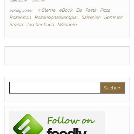
Kategorie
Bücher
5 Sterne
eBook
Eis
Pasta
Pizza
Schlagwörter
Rezension
Rezensionsexemplar
Sardinien
Sommer
Strand
Taschenbuch
Wandern
Suchen nach: