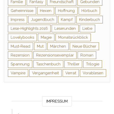
Familie
Fantasy
Freundschaft
Gebunden
Geheimnisse
Hexen
Hoffnung
Hörbuch
Impress
Jugendbuch
Kampf
Kinderbuch
Lese-Highlights 2016
Leserunden
Liebe
Lovelybooks
Magie
Monatsrückblick
Must-Read
Mut
Märchen
Neue Bücher
Rezension
Rezensionsexemplar
Roman
Spannung
Taschenbuch
Thriller
Trilogie
Vampire
Vergangenheit
Verrat
Vorablesen
IMPRESSUM