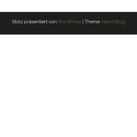
Stolz präsentiert von
WordPress
|
Theme:
Head Blog