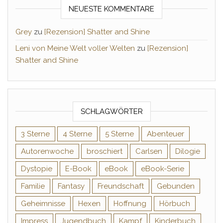
NEUESTE KOMMENTARE
Grey
zu
[Rezension] Shatter and Shine
Leni von Meine Welt voller Welten
zu
[Rezension]
Shatter and Shine
SCHLAGWÖRTER
3 Sterne
4 Sterne
5 Sterne
Abenteuer
Autorenwoche
broschiert
Carlsen
Dilogie
Dystopie
E-Book
eBook
eBook-Serie
Familie
Fantasy
Freundschaft
Gebunden
Geheimnisse
Hexen
Hoffnung
Hörbuch
Impress
Jugendbuch
Kampf
Kinderbuch