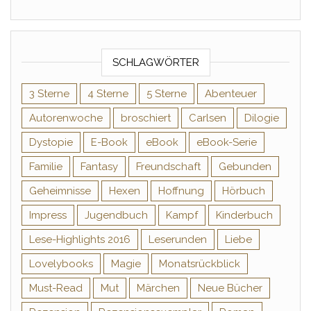
SCHLAGWÖRTER
3 Sterne
4 Sterne
5 Sterne
Abenteuer
Autorenwoche
broschiert
Carlsen
Dilogie
Dystopie
E-Book
eBook
eBook-Serie
Familie
Fantasy
Freundschaft
Gebunden
Geheimnisse
Hexen
Hoffnung
Hörbuch
Impress
Jugendbuch
Kampf
Kinderbuch
Lese-Highlights 2016
Leserunden
Liebe
Lovelybooks
Magie
Monatsrückblick
Must-Read
Mut
Märchen
Neue Bücher