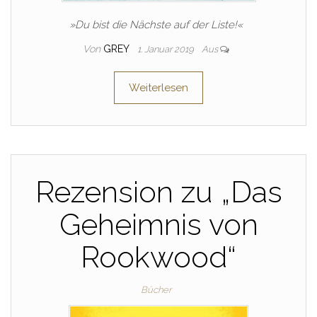
»Du bist die Nächste auf der Liste!«
Von
GREY
1. Januar 2019
Aus
Weiterlesen
Rezension zu „Das
Geheimnis von
Rookwood“
Bücher