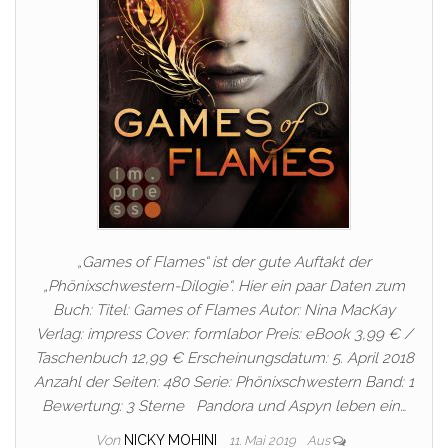
„Games of Flames“ ist der gute Auftakt der
„Phönixschwestern-Dilogie“. Hier ein paar Daten zum
Buch: Titel: Games of Flames Autor: Nina MacKay
Verlag: impress Cover: formlabor Preis: eBook 3,99 € /
Taschenbuch 12,99 € Erscheinungsdatum: 5. April 2018
Anzahl der Seiten: 480 Serie: Phönixschwestern Band: 1
Bewertung: 3 Sterne Pandora und Aspyn leben ein…
Von
NICKY MOHINI
11. Mai 2019
Aus