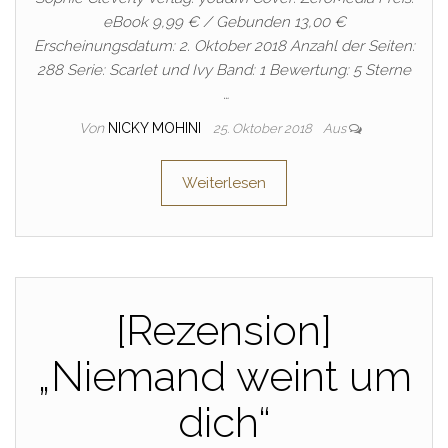
eBook 9,99 € / Gebunden 13,00 €
Erscheinungsdatum: 2. Oktober 2018 Anzahl der Seiten:
288 Serie: Scarlet und Ivy Band: 1 Bewertung: 5 Sterne
…
Von
NICKY MOHINI
25. Oktober 2018
Aus
Weiterlesen
[Rezension]
„Niemand weint um
dich“