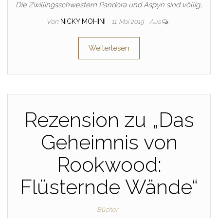
Die Zwillingsschwestern Pandora und Aspyn sind völlig…
Von
NICKY MOHINI
11. Mai 2019
Aus
Weiterlesen
Rezension zu „Das
Geheimnis von
Rookwood:
Flüsternde Wände“
Bücher