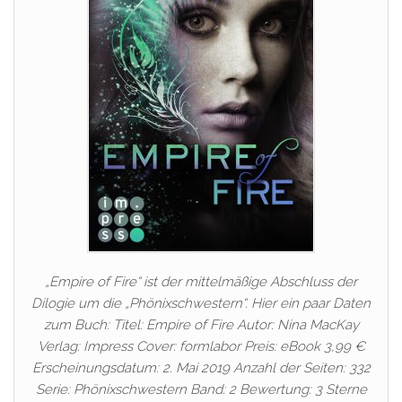
„Empire of Fire“ ist der mittelmäßige Abschluss der
Dilogie um die „Phönixschwestern“. Hier ein paar Daten
zum Buch: Titel: Empire of Fire Autor: Nina MacKay
Verlag: Impress Cover: formlabor Preis: eBook 3,99 €
Erscheinungsdatum: 2. Mai 2019 Anzahl der Seiten: 332
Serie: Phönixschwestern Band: 2 Bewertung: 3 Sterne