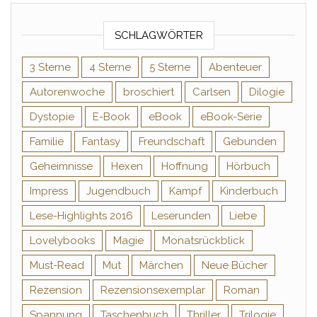
SCHLAGWÖRTER
3 Sterne
4 Sterne
5 Sterne
Abenteuer
Autorenwoche
broschiert
Carlsen
Dilogie
Dystopie
E-Book
eBook
eBook-Serie
Familie
Fantasy
Freundschaft
Gebunden
Geheimnisse
Hexen
Hoffnung
Hörbuch
Impress
Jugendbuch
Kampf
Kinderbuch
Lese-Highlights 2016
Leserunden
Liebe
Lovelybooks
Magie
Monatsrückblick
Must-Read
Mut
Märchen
Neue Bücher
Rezension
Rezensionsexemplar
Roman
Spannung
Taschenbuch
Thriller
Trilogie