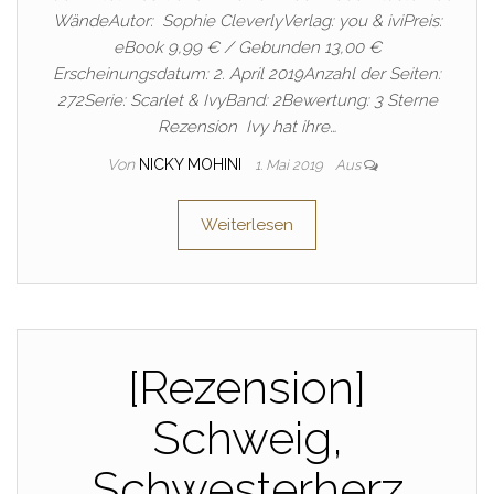
WändeAutor: Sophie CleverlyVerlag: you & iviPreis:
eBook 9,99 € / Gebunden 13,00 €
Erscheinungsdatum: 2. April 2019Anzahl der Seiten:
272Serie: Scarlet & IvyBand: 2Bewertung: 3 Sterne
Rezension Ivy hat ihre…
Von
NICKY MOHINI
1. Mai 2019
Aus
Weiterlesen
[Rezension]
Schweig,
Schwesterherz