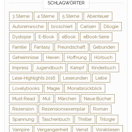
SCHLAGWÖRTER
3 Sterne
4 Sterne
5 Sterne
Abenteuer
Autorenwoche
broschiert
Carlsen
Dilogie
Dystopie
E-Book
eBook
eBook-Serie
Familie
Fantasy
Freundschaft
Gebunden
Geheimnisse
Hexen
Hoffnung
Hörbuch
Impress
Jugendbuch
Kampf
Kinderbuch
Lese-Highlights 2016
Leserunden
Liebe
Lovelybooks
Magie
Monatsrückblick
Must-Read
Mut
Märchen
Neue Bücher
Rezension
Rezensionsexemplar
Roman
Spannung
Taschenbuch
Thriller
Trilogie
Vampire
Vergangenheit
Verrat
Vorablesen