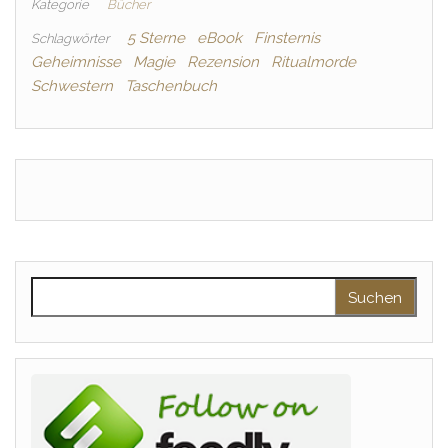
Kategorie
Bücher
5 Sterne
eBook
Finsternis
Schlagwörter
Geheimnisse
Magie
Rezension
Ritualmorde
Schwestern
Taschenbuch
Suchen nach: