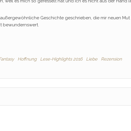
, weil es mich so gefesselt hat und ich es nicht aus der Hand 
 außergewöhnliche Geschichte geschrieben, die mir neuen Mut
ut bewundernswert.
Fantasy
Hoffnung
Lese-Highlights 2016
Liebe
Rezension