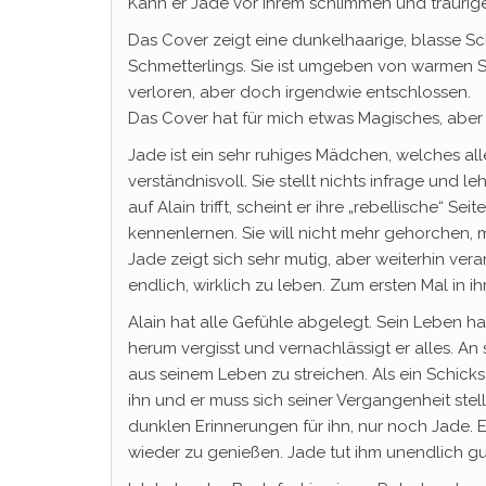
Kann er Jade vor ihrem schlimmen und trauri
Das Cover zeigt eine dunkelhaarige, blasse Sc
Schmetterlings. Sie ist umgeben von warmen S
verloren, aber doch irgendwie entschlossen.
Das Cover hat für mich etwas Magisches, aber 
Jade ist ein sehr ruhiges Mädchen, welches alle
verständnisvoll. Sie stellt nichts infrage und le
auf Alain trifft, scheint er ihre „rebellische“ 
kennenlernen. Sie will nicht mehr gehorchen,
Jade zeigt sich sehr mutig, aber weiterhin ve
endlich, wirklich zu leben. Zum ersten Mal in i
Alain hat alle Gefühle abgelegt. Sein Leben hat
herum vergisst und vernachlässigt er alles. An 
aus seinem Leben zu streichen. Als ein Schicksa
ihn und er muss sich seiner Vergangenheit stellen
dunklen Erinnerungen für ihn, nur noch Jade. E
wieder zu genießen. Jade tut ihm unendlich gut