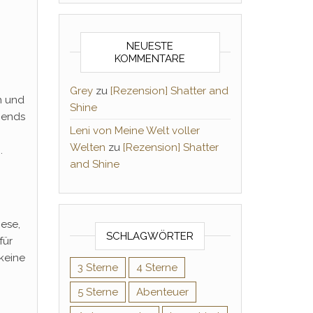
NEUESTE
KOMMENTARE
Grey
zu
[Rezension] Shatter and
h und
Shine
Abends
Leni von Meine Welt voller
Welten
zu
[Rezension] Shatter
.
and Shine
iese,
SCHLAGWÖRTER
für
 keine
3 Sterne
4 Sterne
5 Sterne
Abenteuer