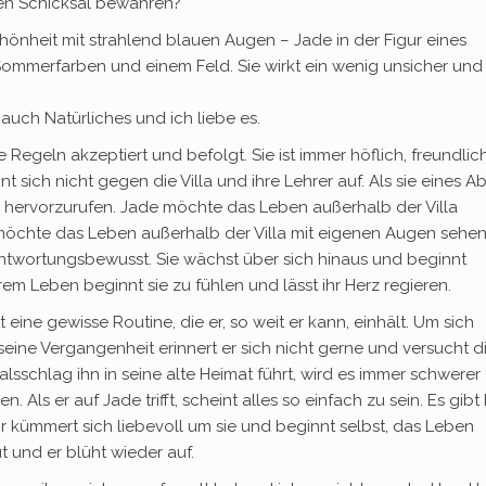
gen Schicksal bewahren?
hönheit mit strahlend blauen Augen – Jade in der Figur eines
ommerfarben und einem Feld. Sie wirkt ein wenig unsicher und
auch Natürliches und ich liebe es.
 Regeln akzeptiert und befolgt. Sie ist immer höflich, freundlic
hnt sich nicht gegen die Villa und ihre Lehrer auf. Als sie eines 
Seite hervorzurufen. Jade möchte das Leben außerhalb der Villa
 möchte das Leben außerhalb der Villa mit eigenen Augen sehen
rantwortungsbewusst. Sie wächst über sich hinaus und beginnt
hrem Leben beginnt sie zu fühlen und lässt ihr Herz regieren.
 eine gewisse Routine, die er, so weit er kann, einhält. Um sich
seine Vergangenheit erinnert er sich nicht gerne und versucht d
lsschlag ihn in seine alte Heimat führt, wird es immer schwerer 
. Als er auf Jade trifft, scheint alles so einfach zu sein. Es gibt
r kümmert sich liebevoll um sie und beginnt selbst, das Leben
 und er blüht wieder auf.