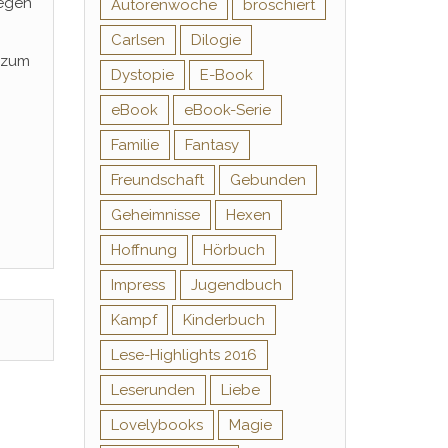
legen
Autorenwoche
broschiert
Carlsen
Dilogie
 zum
Dystopie
E-Book
eBook
eBook-Serie
Familie
Fantasy
Freundschaft
Gebunden
Geheimnisse
Hexen
Hoffnung
Hörbuch
Impress
Jugendbuch
Kampf
Kinderbuch
Lese-Highlights 2016
Leserunden
Liebe
Lovelybooks
Magie