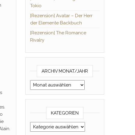
n
Tokio
[Rezension] Avatar – Der Herr
der Elemente Backbuch
[Rezension] The Romance
Rivalry
ARCHIV MONAT/JAHR
Archiv Monat/Jahr
as
es.
KATEGORIEN
so
ie
Kategorien
lain.