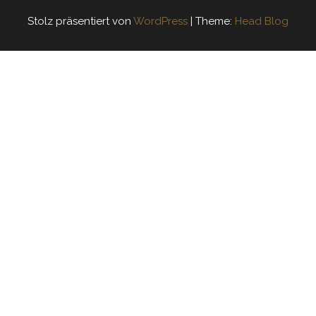
Stolz präsentiert von
WordPress
|
Theme:
Head Blog