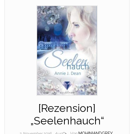
[Rezension]
„Seelenhauch“
Von
MOHINIANDGREY
3. November 2016
Aus