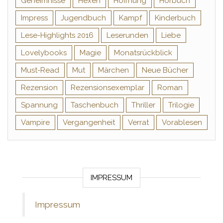
Geheimnisse
Hexen
Hoffnung
Hörbuch
Impress
Jugendbuch
Kampf
Kinderbuch
Lese-Highlights 2016
Leserunden
Liebe
Lovelybooks
Magie
Monatsrückblick
Must-Read
Mut
Märchen
Neue Bücher
Rezension
Rezensionsexemplar
Roman
Spannung
Taschenbuch
Thriller
Trilogie
Vampire
Vergangenheit
Verrat
Vorablesen
IMPRESSUM
Impressum