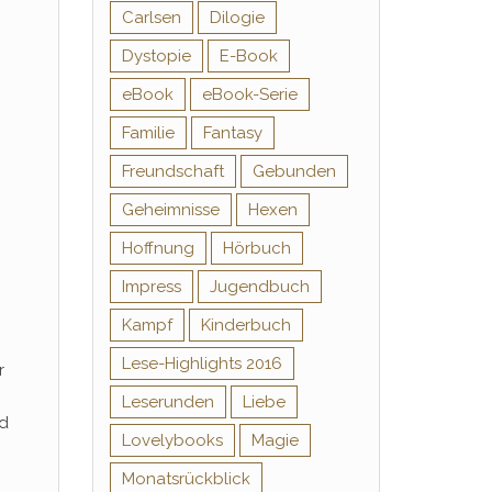
Carlsen
Dilogie
Dystopie
E-Book
eBook
eBook-Serie
Familie
Fantasy
Freundschaft
Gebunden
Geheimnisse
Hexen
Hoffnung
Hörbuch
Impress
Jugendbuch
Kampf
Kinderbuch
Lese-Highlights 2016
r
Leserunden
Liebe
nd
Lovelybooks
Magie
Monatsrückblick