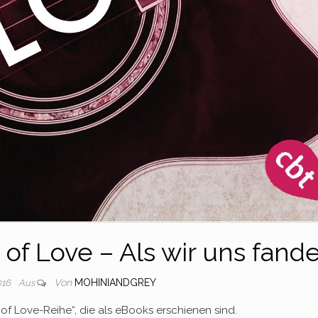
of Love – Als wir uns fand
Von
MOHINIANDGREY
2016
Aus
g of Love-Reihe“, die als eBooks erschienen sind.