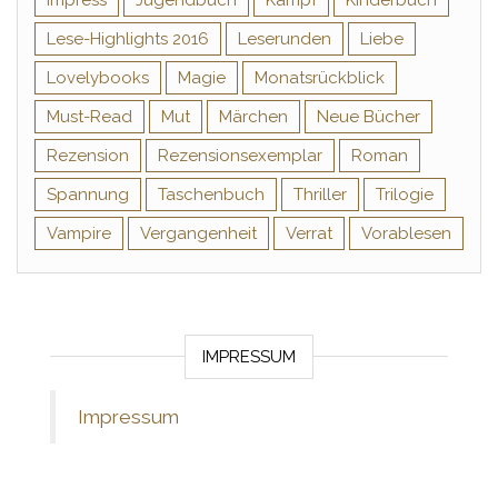
Impress
Jugendbuch
Kampf
Kinderbuch
Lese-Highlights 2016
Leserunden
Liebe
Lovelybooks
Magie
Monatsrückblick
Must-Read
Mut
Märchen
Neue Bücher
Rezension
Rezensionsexemplar
Roman
Spannung
Taschenbuch
Thriller
Trilogie
Vampire
Vergangenheit
Verrat
Vorablesen
IMPRESSUM
Impressum