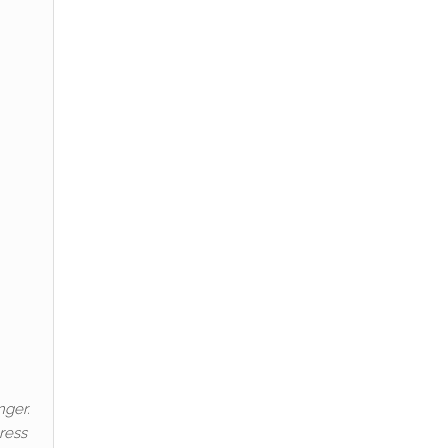
nger.
ress