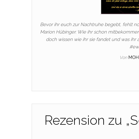
Bevor ihr euch zur Nachtruhe begebt, fehlt noc
Marion Hübinger. Wie ihr schon mitbekommen 
doch wissen wie ihr sie fandet und was ihr
‪#‎e
Von
MOH
Rezension zu „S