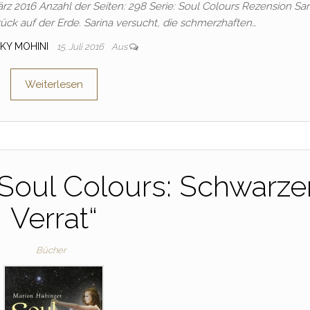
rz 2016 Anzahl der Seiten: 298 Serie: Soul Colours Rezension Sar
ück auf der Erde. Sarina versucht, die schmerzhaften…
CKY MOHINI
15. Juli 2016
Aus
Weiterlesen
„Soul Colours: Schwarze
Verrat“
Bücher