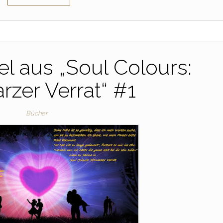
el aus „Soul Colours:
zer Verrat“ #1
Bücher