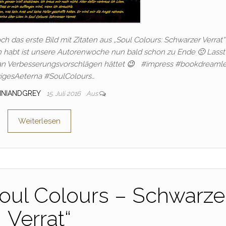
h das erste Bild mit Zitaten aus „Soul Colours: Schwarzer Verrat“
habt ist unsere Autorenwoche nun bald schon zu Ende 🙁 Lasst
 an Verbesserungsvorschlägen hättet 😉 #‎impress‬ ‪#‎bookdreamle
wigesAeterna‬ ‪#‎SoulColours‬…
INIANDGREY
15. Juli 2016
Aus
Weiterlesen
oul Colours – Schwarze
Verrat“