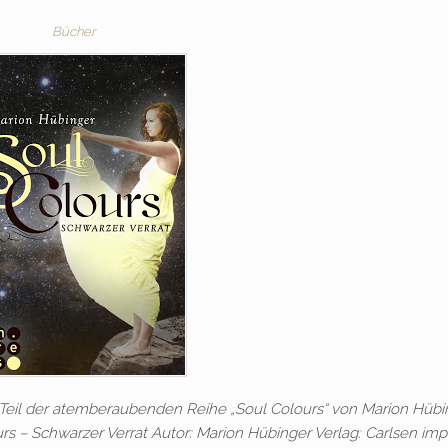
Bücher
te Teil der atemberaubenden Reihe „Soul Colours“ von Marion Hübi
urs – Schwarzer Verrat Autor: Marion Hübinger Verlag: Carlsen imp