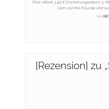
Preis: eBook 3,99 € Erscheinungsdatum: 3. Mä
Liam und ihre Freunde sind zur
Von
NI
[Rezension] zu 