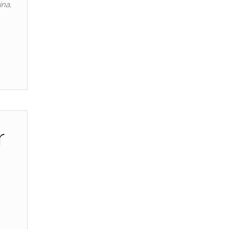
ina,
r