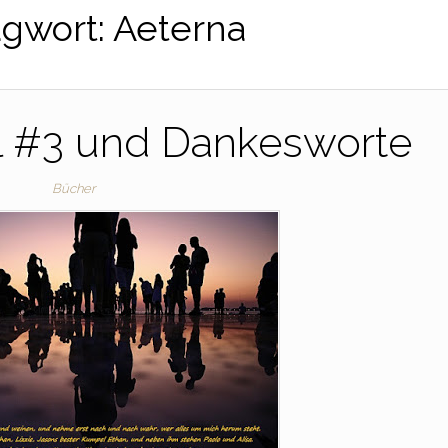
agwort:
Aeterna
l #3 und Dankesworte
Bücher