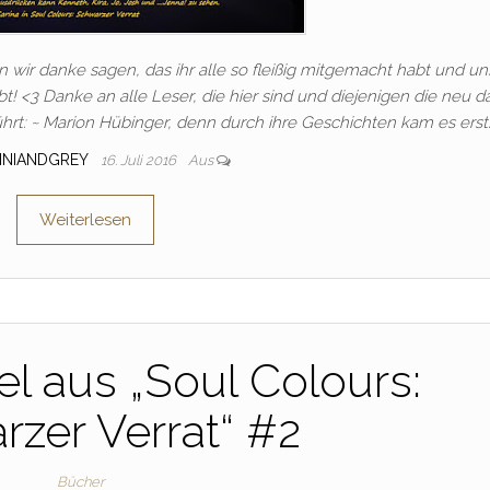
 wir danke sagen, das ihr alle so fleißig mitgemacht habt und un
! <3 Danke an alle Leser, die hier sind und diejenigen die neu d
: ~ Marion Hübinger, denn durch ihre Geschichten kam es erst
INIANDGREY
16. Juli 2016
Aus
Weiterlesen
el aus „Soul Colours:
zer Verrat“ #2
Bücher