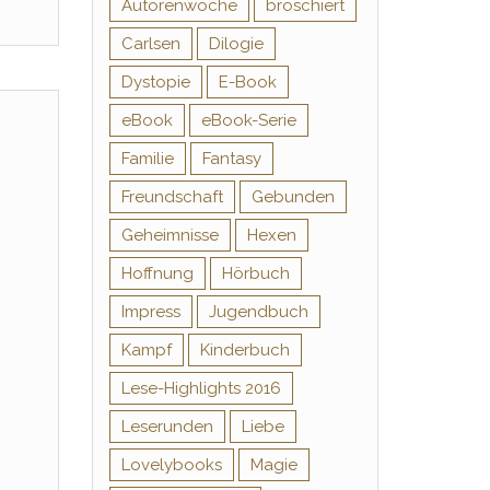
Autorenwoche
broschiert
Carlsen
Dilogie
Dystopie
E-Book
eBook
eBook-Serie
Familie
Fantasy
Freundschaft
Gebunden
Geheimnisse
Hexen
Hoffnung
Hörbuch
Impress
Jugendbuch
Kampf
Kinderbuch
Lese-Highlights 2016
Leserunden
Liebe
Lovelybooks
Magie