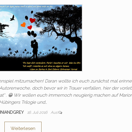
nnspiel mitzumachen! Daran wollte ich euch zunächst mal erinner
orenwoche, doch bevor wir in Trauer verfallen, hier der vorlet
rat“ . 😀 Wir wollen euch immernoch neugierig machen auf Mario
Hübingers Trilogie und…
INIANDGREY
16. Juli 2016
Aus
Weiterlesen