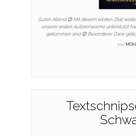
Guten Abend 😉 Mit diesem letzten Zitat wollen
unserer ersten Autorenwoche unterstützt habt
gekommen sind 😉 Besonderer Dank gebührt
Von
MOH
Textschnips
Schwar