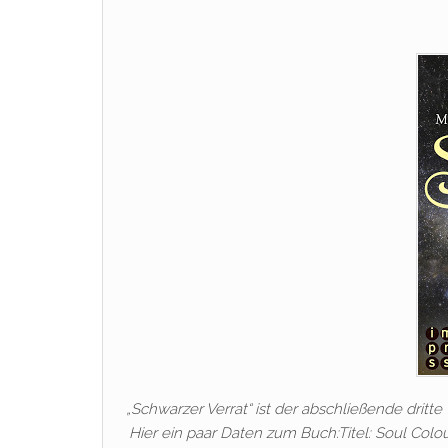
„Schwarzer Verrat“ ist der abschließende drit
Hier ein paar Daten zum Buch:Titel: Soul Colo