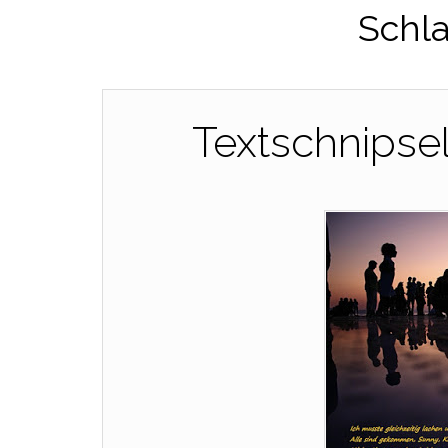
Schl
Textschnipse