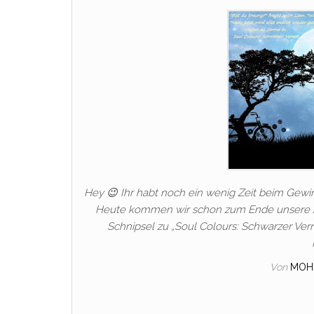
Hey 😉 Ihr habt noch ein wenig Zeit beim Gewi
Heute kommen wir schon zum Ende unsere Aut
Schnipsel zu „Soul Colours: Schwarzer Ver
Von
MOH