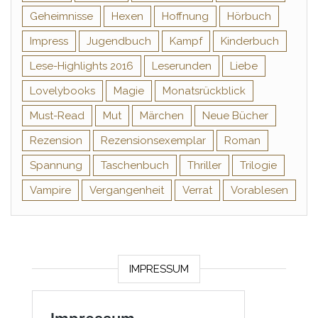
Geheimnisse
Hexen
Hoffnung
Hörbuch
Impress
Jugendbuch
Kampf
Kinderbuch
Lese-Highlights 2016
Leserunden
Liebe
Lovelybooks
Magie
Monatsrückblick
Must-Read
Mut
Märchen
Neue Bücher
Rezension
Rezensionsexemplar
Roman
Spannung
Taschenbuch
Thriller
Trilogie
Vampire
Vergangenheit
Verrat
Vorablesen
IMPRESSUM