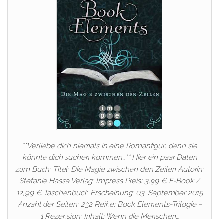
**Verliebe dich niemals in eine Romanfigur, denn sie
könnte dich suchen kommen…** Hier ein paar Daten
zum Buch: Titel: Die Magie zwischen den Zeilen Autorin:
Stefanie Hasse Verlag: Impress Preis: 3,99 € E-Book /
12,99 € Taschenbuch Erscheinung: 03. September 2015
Anzahl der Seiten: 232 Reihe: Book Elements-Trilogie –
1 Rezension: Inhalt: Wenn die Menschen…