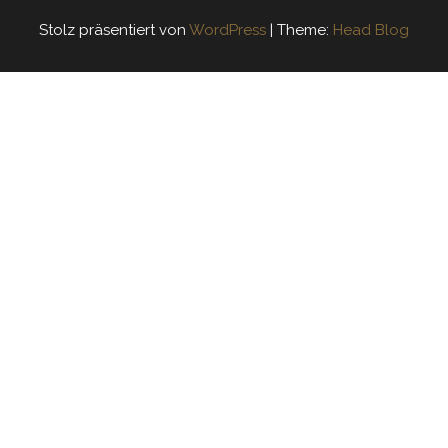
Stolz präsentiert von
WordPress
|
Theme:
Head Blog