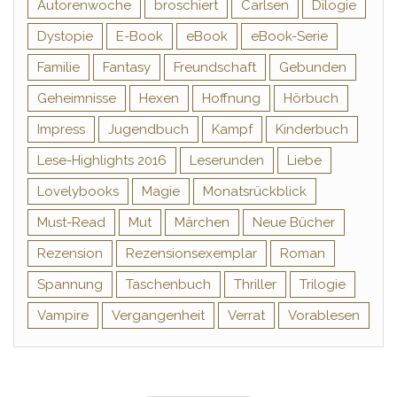
Autorenwoche
broschiert
Carlsen
Dilogie
Dystopie
E-Book
eBook
eBook-Serie
Familie
Fantasy
Freundschaft
Gebunden
Geheimnisse
Hexen
Hoffnung
Hörbuch
Impress
Jugendbuch
Kampf
Kinderbuch
Lese-Highlights 2016
Leserunden
Liebe
Lovelybooks
Magie
Monatsrückblick
Must-Read
Mut
Märchen
Neue Bücher
Rezension
Rezensionsexemplar
Roman
Spannung
Taschenbuch
Thriller
Trilogie
Vampire
Vergangenheit
Verrat
Vorablesen