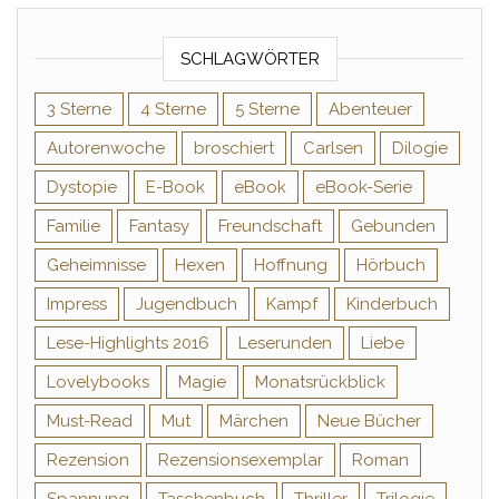
SCHLAGWÖRTER
3 Sterne
4 Sterne
5 Sterne
Abenteuer
Autorenwoche
broschiert
Carlsen
Dilogie
Dystopie
E-Book
eBook
eBook-Serie
Familie
Fantasy
Freundschaft
Gebunden
Geheimnisse
Hexen
Hoffnung
Hörbuch
Impress
Jugendbuch
Kampf
Kinderbuch
Lese-Highlights 2016
Leserunden
Liebe
Lovelybooks
Magie
Monatsrückblick
Must-Read
Mut
Märchen
Neue Bücher
Rezension
Rezensionsexemplar
Roman