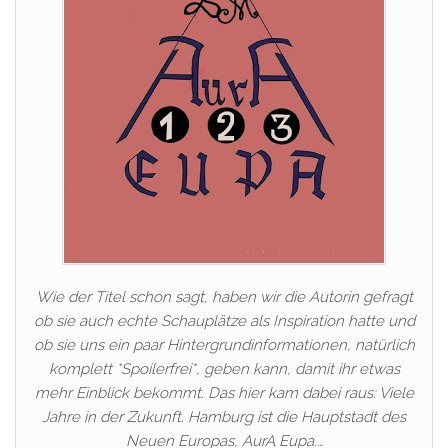
Wie der Titel schon sagt, haben wir die Autorin gefragt
ob sie auch echte Schauplätze als Inspiration hatte und
ob sie uns ein paar Hintergrundinformationen, natürlich
komplett *Spoilerfrei*, geben kann, damit ihr etwas
mehr Einblick bekommt. Das hier kam dabei raus: Viele
Jahre in der Zukunft. Hamburg ist die Hauptstadt des
Neuen Europas, AurA Eupa.…