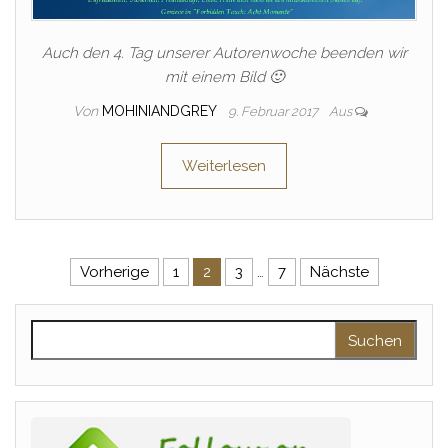
Auch den 4. Tag unserer Autorenwoche beenden wir
mit einem Bild 🙂
Von
MOHINIANDGREY
9. Februar 2017
Aus
Weiterlesen
Seitennummerierung der Beitr
Vorherige
1
2
3
…
7
Nächste
Suchen nach: