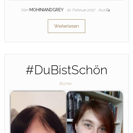
Von
MOHINIANDGREY
10. Februar 2017
Aus
Weiterlesen
#DuBistSchön
Bücher