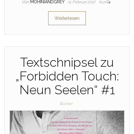
Von
MOHINIANDGREY
11. Februar 2017
Aus
Weiterlesen
Textschnipsel zu
„Forbidden Touch:
Neun Seelen“ #1
Bücher