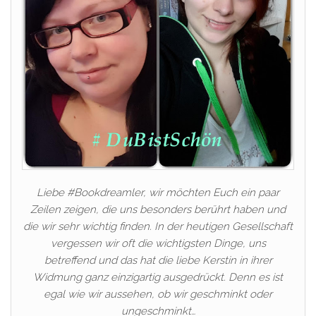
Liebe #Bookdreamler, wir möchten Euch ein paar
Zeilen zeigen, die uns besonders berührt haben und
die wir sehr wichtig finden. In der heutigen Gesellschaft
vergessen wir oft die wichtigsten Dinge, uns
betreffend und das hat die liebe Kerstin in ihrer
Widmung ganz einzigartig ausgedrückt. Denn es ist
egal wie wir aussehen, ob wir geschminkt oder
ungeschminkt…