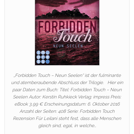
„Forbidden Touch – Neun Seelen“ ist der fulminante
und atemberaubende Abschluss der Trilogie. Hier ein
paar Daten zum Buch: Titel: Forbidden Touch – Neun
Seelen Autor: Kerstin Ruhkieck Verlag: impress Preis:
eBook 3,99 € Erscheinungsdatum: 6. Oktober 2016
Anzahl der Seiten: 408 Serie: Forbidden Touch
Rezension Für Leilani steht fest, dass alle Menschen
gleich sind, egal, in welche…