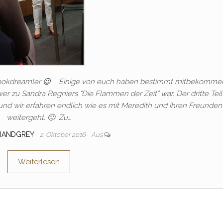
ookdreamler 😉 Einige von euch haben bestimmt mitbekomme
r zu Sandra Regniers “Die Flammen der Zeit” war. Der dritte Teil
n und wir erfahren endlich wie es mit Meredith und ihren Freunden
weitergeht. 🙂 Zu…
IANDGREY
2. Oktober 2016
Aus
Weiterlesen