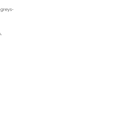
greys-
.