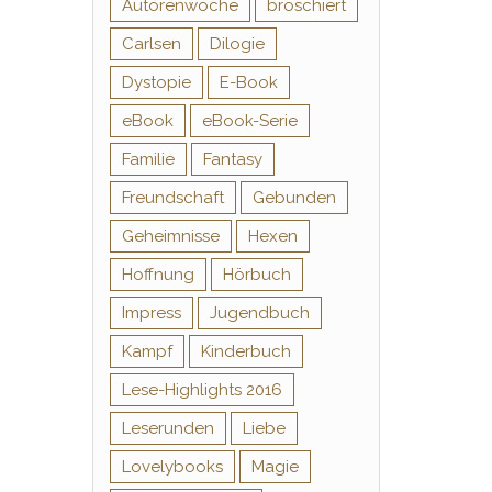
Autorenwoche
broschiert
Carlsen
Dilogie
Dystopie
E-Book
eBook
eBook-Serie
Familie
Fantasy
Freundschaft
Gebunden
Geheimnisse
Hexen
Hoffnung
Hörbuch
Impress
Jugendbuch
Kampf
Kinderbuch
Lese-Highlights 2016
Leserunden
Liebe
Lovelybooks
Magie