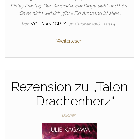
Finley Freytag. Der Verrückte, der Dinge sieht und hört,
die es nicht wirklich gibt.« Ein Armband ist alles…
Von
MOHINIANDGREY
31. Oktober 2016
Aus
Weiterlesen
Rezension zu „Talon
– Drachenherz“
Bücher