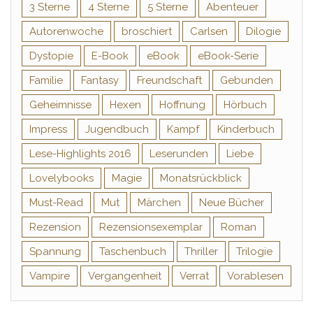
3 Sterne
4 Sterne
5 Sterne
Abenteuer
Autorenwoche
broschiert
Carlsen
Dilogie
Dystopie
E-Book
eBook
eBook-Serie
Familie
Fantasy
Freundschaft
Gebunden
Geheimnisse
Hexen
Hoffnung
Hörbuch
Impress
Jugendbuch
Kampf
Kinderbuch
Lese-Highlights 2016
Leserunden
Liebe
Lovelybooks
Magie
Monatsrückblick
Must-Read
Mut
Märchen
Neue Bücher
Rezension
Rezensionsexemplar
Roman
Spannung
Taschenbuch
Thriller
Trilogie
Vampire
Vergangenheit
Verrat
Vorablesen