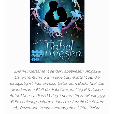
„Die wundersame Welt der Fabelwesen. Abigail &
Darien“ entführt uns in eine traumhafte Welt, die
einzigartig ist. Hier ein paar Daten zum Buch: Titel: Die
wundersame Welt der Fabelwesen. Abigail & Darien
Autor: Vanessa Riese Verlag: impress Preis: eBook 3,99
€ Erscheinungsdatum: 1. Juni 2017 Anzahl der Seiten:
267 Rezension In einer verborgenen Hütte, tief im…