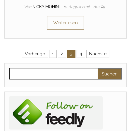
Von
NICKY MOHINI
10. August 2016
Aus
Weiterlesen
Seitennummerierung der Beitr
Vorherige
1
2
3
4
Nächste
Suchen nach: