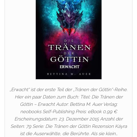
„Erwacht“ ist der erste Teil der „Tränen der Göttin“-Reihe.
Hier ein paar Daten zum Buch: Titel: Die Tränen der
Göttin – Erwacht Autor: Bettina M. Auer Verlag:
neobooks Self-Publishing Preis: eBook 0,99 €
Erscheinungsdatum: 23. Dezember 2015 Anzahl der
Seiten: 79 Serie: Die Tränen der Göttin Rezension Káyra
ist die Auserwählte, die Berührte. Als sie klein…