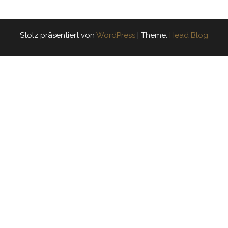
Stolz präsentiert von
WordPress
|
Theme:
Head Blog