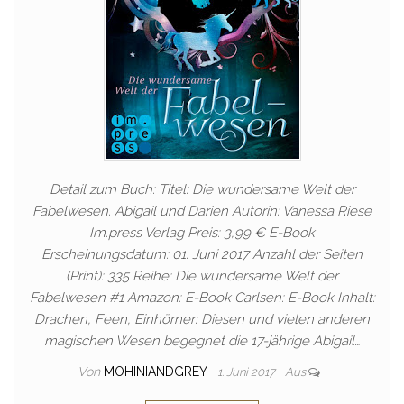
Detail zum Buch: Titel: Die wundersame Welt der
Fabelwesen. Abigail und Darien Autorin: Vanessa Riese
Im.press Verlag Preis: 3,99 € E-Book
Erscheinungsdatum: 01. Juni 2017 Anzahl der Seiten
(Print): 335 Reihe: Die wundersame Welt der
Fabelwesen #1 Amazon: E-Book Carlsen: E-Book Inhalt:
Drachen, Feen, Einhörner: Diesen und vielen anderen
magischen Wesen begegnet die 17-jährige Abigail…
Von
MOHINIANDGREY
1. Juni 2017
Aus