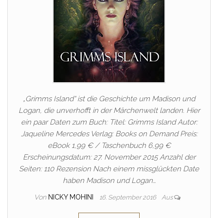
„Grimms Island“ ist die Geschichte um Madison und
Logan, die unverhofft in der Märchenwelt landen. Hier
ein paar Daten zum Buch: Titel: Grimms Island Autor:
Jaqueline Mercedes Verlag: Books on Demand Preis:
eBook 1,99 € / Taschenbuch 6,99 €
Erscheinungsdatum: 27. November 2015 Anzahl der
Seiten: 110 Rezension Nach einem missglückten Date
haben Madison und Logan…
Von
NICKY MOHINI
16. September 2016
Aus