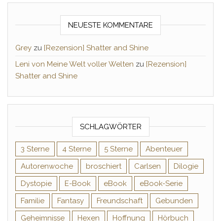
NEUESTE KOMMENTARE
Grey
zu
[Rezension] Shatter and Shine
Leni von Meine Welt voller Welten
zu
[Rezension]
Shatter and Shine
SCHLAGWÖRTER
3 Sterne
4 Sterne
5 Sterne
Abenteuer
Autorenwoche
broschiert
Carlsen
Dilogie
Dystopie
E-Book
eBook
eBook-Serie
Familie
Fantasy
Freundschaft
Gebunden
Geheimnisse
Hexen
Hoffnung
Hörbuch