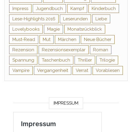
Impress
Jugendbuch
Kampf
Kinderbuch
Lese-Highlights 2016
Leserunden
Liebe
Lovelybooks
Magie
Monatsrückblick
Must-Read
Mut
Märchen
Neue Bücher
Rezension
Rezensionsexemplar
Roman
Spannung
Taschenbuch
Thriller
Trilogie
Vampire
Vergangenheit
Verrat
Vorablesen
IMPRESSUM