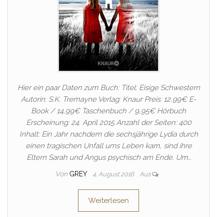
Hier ein paar Daten zum Buch: Titel: Eisige Schwestern
Autorin: S.K. Tremayne Verlag: Knaur Preis: 12,99€ E-
Book / 14,99€ Taschenbuch / 9,95€ Hörbuch
Erscheinung: 24. April 2015 Anzahl der Seiten: 400
Inhalt: Ein Jahr nachdem die sechsjährige Lydia durch
einen tragischen Unfall ums Leben kam, sind ihre
Eltern Sarah und Angus psychisch am Ende. Um…
Von
GREY
4. August 2016
Aus
Weiterlesen