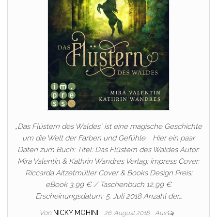
„Das Flüstern des Waldes“ ist eine magische Geschichte
um die Welt der Farben und Gefühle. Hier ein paar
Daten zum Buch: Titel: Das Flüstern des Waldes Autor:
Mira Valentin & Kathrin Wandres Verlag: impress Cover:
Riccarda Aitzetmüller Cover & Books Design Preis:
eBook 3,99 € / Taschenbuch 12,99 €
Erscheinungsdatum: 5. Juli 2018 Anzahl der…
Von
NICKY MOHINI
26. August 2018
Aus