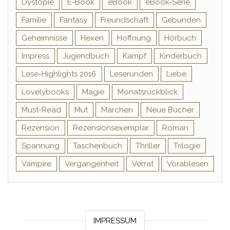
Dystopie
E-Book
eBook
eBook-Serie
Familie
Fantasy
Freundschaft
Gebunden
Geheimnisse
Hexen
Hoffnung
Hörbuch
Impress
Jugendbuch
Kampf
Kinderbuch
Lese-Highlights 2016
Leserunden
Liebe
Lovelybooks
Magie
Monatsrückblick
Must-Read
Mut
Märchen
Neue Bücher
Rezension
Rezensionsexemplar
Roman
Spannung
Taschenbuch
Thriller
Trilogie
Vampire
Vergangenheit
Verrat
Vorablesen
IMPRESSUM