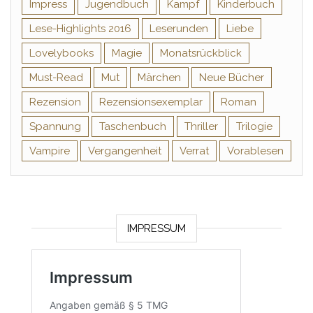
Impress
Jugendbuch
Kampf
Kinderbuch
Lese-Highlights 2016
Leserunden
Liebe
Lovelybooks
Magie
Monatsrückblick
Must-Read
Mut
Märchen
Neue Bücher
Rezension
Rezensionsexemplar
Roman
Spannung
Taschenbuch
Thriller
Trilogie
Vampire
Vergangenheit
Verrat
Vorablesen
IMPRESSUM