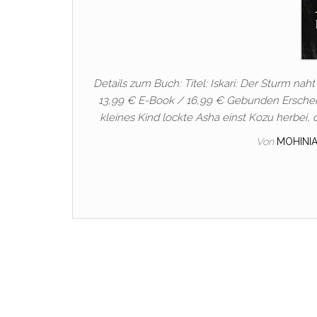
Details zum Buch: Titel: Iskari: Der Sturm naht 
13,99 € E-Book / 16,99 € Gebunden Erscheinu
kleines Kind lockte Asha einst Kozu herbei, 
Von
MOHINI