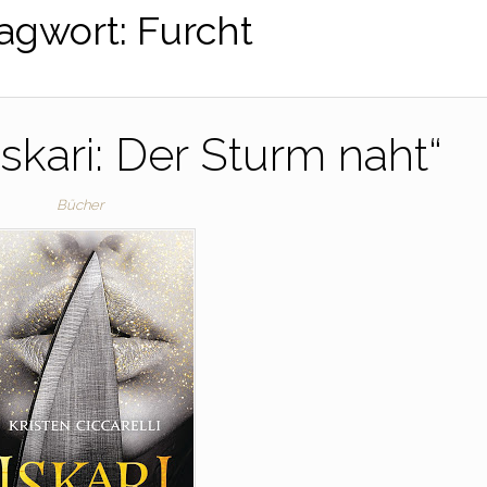
agwort:
Furcht
Iskari: Der Sturm naht“
Bücher