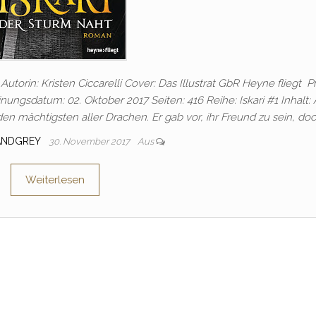
Autorin: Kristen Ciccarelli Cover: Das Illustrat GbR Heyne fliegt Pr
ngsdatum: 02. Oktober 2017 Seiten: 416 Reihe: Iskari #1 Inhalt: 
den mächtigsten aller Drachen. Er gab vor, ihr Freund zu sein, do
ANDGREY
30. November 2017
Aus
Weiterlesen