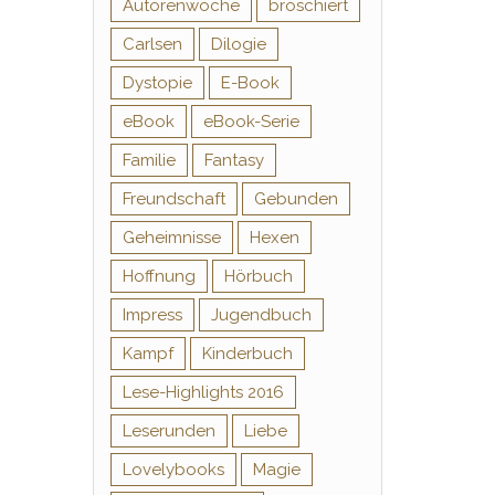
Autorenwoche
broschiert
Carlsen
Dilogie
Dystopie
E-Book
eBook
eBook-Serie
Familie
Fantasy
Freundschaft
Gebunden
Geheimnisse
Hexen
Hoffnung
Hörbuch
Impress
Jugendbuch
Kampf
Kinderbuch
Lese-Highlights 2016
Leserunden
Liebe
Lovelybooks
Magie