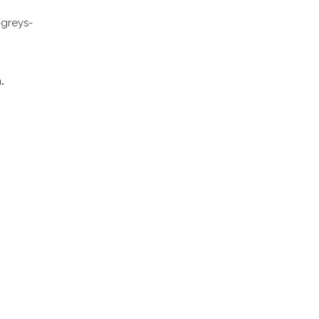
greys-
.