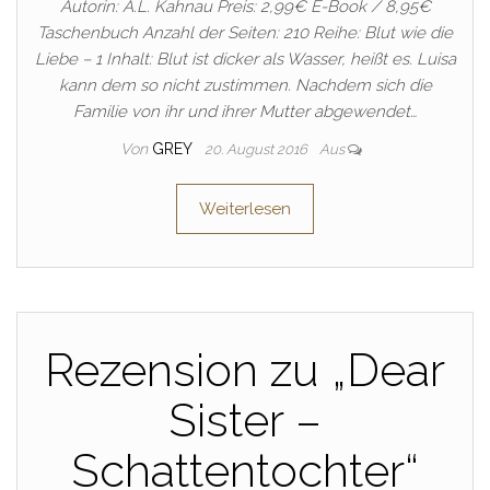
Autorin: A.L. Kahnau Preis: 2,99€ E-Book / 8,95€
Taschenbuch Anzahl der Seiten: 210 Reihe: Blut wie die
Liebe – 1 Inhalt: Blut ist dicker als Wasser, heißt es. Luisa
kann dem so nicht zustimmen. Nachdem sich die
Familie von ihr und ihrer Mutter abgewendet…
Von
GREY
20. August 2016
Aus
Weiterlesen
Rezension zu „Dear
Sister –
Schattentochter“