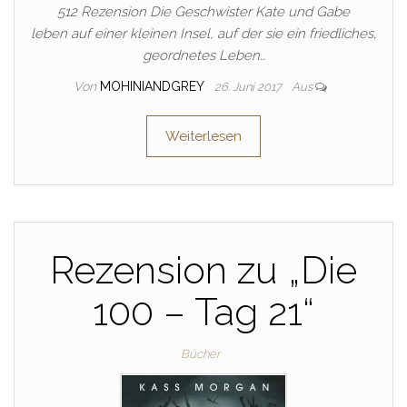
512 Rezension Die Geschwister Kate und Gabe
leben auf einer kleinen Insel, auf der sie ein friedliches,
geordnetes Leben…
Von
MOHINIANDGREY
26. Juni 2017
Aus
Weiterlesen
Rezension zu „Die
100 – Tag 21“
Bücher