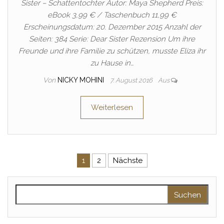
Sister – Schattentochter Autor: Maya Shepherd Preis:
eBook 3,99 € / Taschenbuch 11,99 €
Erscheinungsdatum: 20. Dezember 2015 Anzahl der
Seiten: 384 Serie: Dear Sister Rezension Um ihre
Freunde und ihre Familie zu schützen, musste Eliza ihr
zu Hause in…
Von
NICKY MOHINI
7. August 2016
Aus
Weiterlesen
Seitennummerierung der Beitr
1
2
Nächste
Suchen nach: