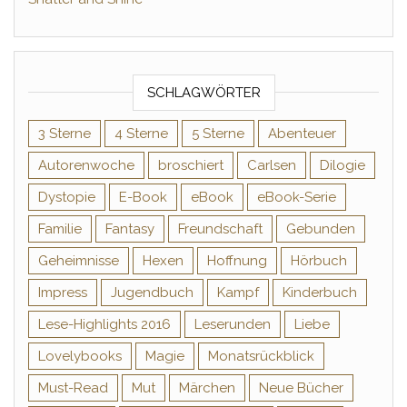
SCHLAGWÖRTER
3 Sterne
4 Sterne
5 Sterne
Abenteuer
Autorenwoche
broschiert
Carlsen
Dilogie
Dystopie
E-Book
eBook
eBook-Serie
Familie
Fantasy
Freundschaft
Gebunden
Geheimnisse
Hexen
Hoffnung
Hörbuch
Impress
Jugendbuch
Kampf
Kinderbuch
Lese-Highlights 2016
Leserunden
Liebe
Lovelybooks
Magie
Monatsrückblick
Must-Read
Mut
Märchen
Neue Bücher