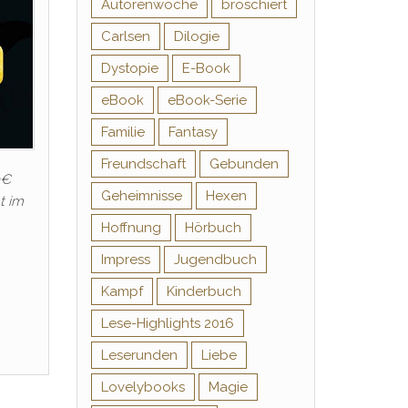
Autorenwoche
broschiert
Carlsen
Dilogie
Dystopie
E-Book
eBook
eBook-Serie
Familie
Fantasy
Freundschaft
Gebunden
9€
Geheimnisse
Hexen
t im
Hoffnung
Hörbuch
Impress
Jugendbuch
Kampf
Kinderbuch
Lese-Highlights 2016
Leserunden
Liebe
Lovelybooks
Magie