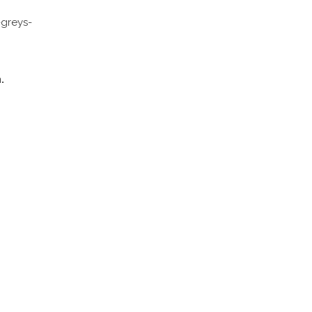
greys-
.