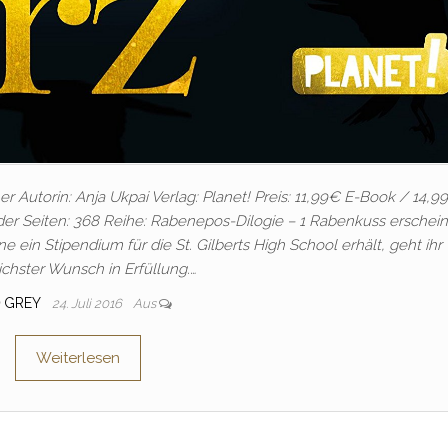
r Autorin: Anja Ukpai Verlag: Planet! Preis: 11,99€ E-Book / 14,9
der Seiten: 368 Reihe: Rabenepos-Dilogie – 1 Rabenkuss erschein
 ein Stipendium für die St. Gilberts High School erhält, geht ihr
ichster Wunsch in Erfüllung.…
n
GREY
24. Juli 2016
Aus
Weiterlesen