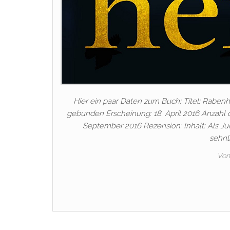
Hier ein paar Daten zum Buch: Titel: Rabenhe
gebunden Erscheinung: 18. April 2016 Anzahl 
September 2016 Rezension: Inhalt: Als June
sehnl
Vo