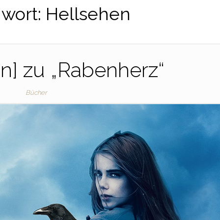
gwort:
Hellsehen
n] zu „Rabenherz“
Bücher