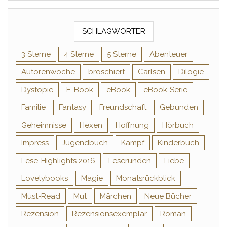
SCHLAGWÖRTER
3 Sterne
4 Sterne
5 Sterne
Abenteuer
Autorenwoche
broschiert
Carlsen
Dilogie
Dystopie
E-Book
eBook
eBook-Serie
Familie
Fantasy
Freundschaft
Gebunden
Geheimnisse
Hexen
Hoffnung
Hörbuch
Impress
Jugendbuch
Kampf
Kinderbuch
Lese-Highlights 2016
Leserunden
Liebe
Lovelybooks
Magie
Monatsrückblick
Must-Read
Mut
Märchen
Neue Bücher
Rezension
Rezensionsexemplar
Roman