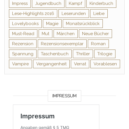
Impress
Jugendbuch
Kampf
Kinderbuch
Lese-Highlights 2016
Leserunden
Liebe
Lovelybooks
Magie
Monatsrückblick
Must-Read
Mut
Märchen
Neue Bücher
Rezension
Rezensionsexemplar
Roman
Spannung
Taschenbuch
Thriller
Trilogie
Vampire
Vergangenheit
Verrat
Vorablesen
IMPRESSUM