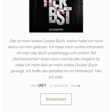
Das ist mein erstes Gruber Buch, bisher habe ich noch
keins von ihm gelesen. Ich habe mich vorher informiert,
ob man das Buch unabhängig vom ersten Teil
„Rachesommer“ lesen kann und da das möglich ist,
habe ich mich also an mein erstes Gruber Buch
gewagt, ich hoffe das behaltet ihr im Hinterkopf. Hier
ein paar…
Von
GREY
17. April 2016
Aus
Weiterlesen