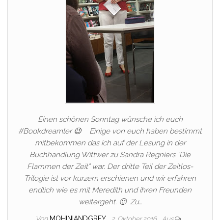
Einen schönen Sonntag wünsche ich euch
#Bookdreamler 😉 Einige von euch haben bestimmt
mitbekommen das ich auf der Lesung in der
Buchhandlung Wittwer zu Sandra Regniers “Die
Flammen der Zeit” war. Der dritte Teil der Zeitlos-
Trilogie ist vor kurzem erschienen und wir erfahren
endlich wie es mit Meredith und ihren Freunden
weitergeht. 🙂 Zu…
Von
MOHINIANDGREY
2. Oktober 2016
Aus