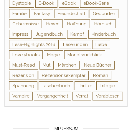
Dystopie
E-Book
eBook
eBook-Serie
Familie
Fantasy
Freundschaft
Gebunden
Geheimnisse
Hexen
Hoffnung
Hörbuch
Impress
Jugendbuch
Kampf
Kinderbuch
Lese-Highlights 2016
Leserunden
Liebe
Lovelybooks
Magie
Monatsrückblick
Must-Read
Mut
Märchen
Neue Bücher
Rezension
Rezensionsexemplar
Roman
Spannung
Taschenbuch
Thriller
Trilogie
Vampire
Vergangenheit
Verrat
Vorablesen
IMPRESSUM