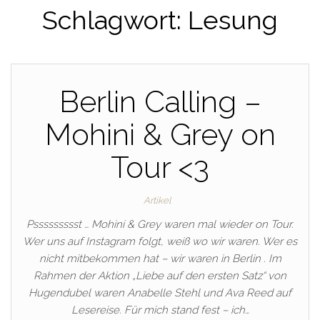
Schlagwort:
Lesung
Berlin Calling –
Mohini & Grey on
Tour <3
Artikel
Pssssssssst … Mohini & Grey waren mal wieder on Tour.
Wer uns auf Instagram folgt, weiß wo wir waren. Wer es
nicht mitbekommen hat – wir waren in Berlin . Im
Rahmen der Aktion „Liebe auf den ersten Satz“ von
Hugendubel waren Anabelle Stehl und Ava Reed auf
Lesereise. Für mich stand fest – ich…