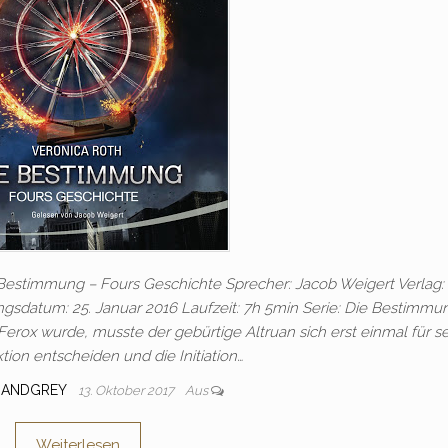
 Bestimmung – Fours Geschichte Sprecher: Jacob Weigert Verlag:
ngsdatum: 25. Januar 2016 Laufzeit: 7h 5min Serie: Die Bestimmu
Ferox wurde, musste der gebürtige Altruan sich erst einmal für s
ktion entscheiden und die Initiation…
IANDGREY
13. Oktober 2017
Aus
Weiterlesen