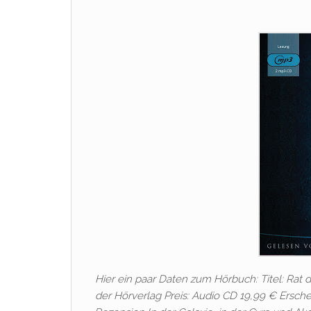
Hier ein paar Daten zum Hörbuch: Titel: Rat 
der Hörverlag Preis: Audio CD 19,99 € Ersche