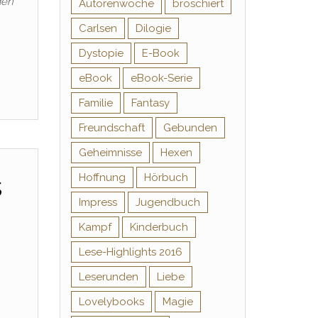
den
Autorenwoche
broschiert
Carlsen
Dilogie
Dystopie
E-Book
eBook
eBook-Serie
Familie
Fantasy
Freundschaft
Gebunden
Geheimnisse
Hexen
s
Hoffnung
Hörbuch
Impress
Jugendbuch
Kampf
Kinderbuch
Lese-Highlights 2016
Leserunden
Liebe
Lovelybooks
Magie