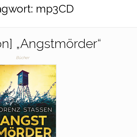
agwort:
mp3CD
on] „Angstmörder“
Bücher