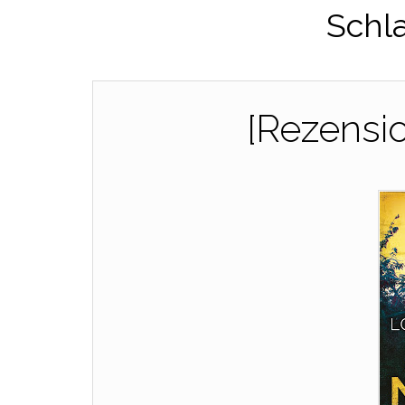
Schl
[Rezensi