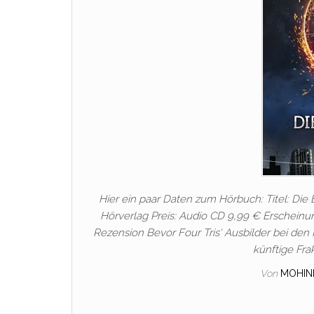
Hier ein paar Daten zum Hörbuch: Titel: Die
Hörverlag Preis: Audio CD 9,99 € Erscheinu
Rezension Bevor Four Tris‘ Ausbilder bei den 
künftige Fra
Von
MOHIN