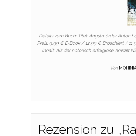
Details zum Buch: Titel: Angstmörder Autor:
Preis: 9,99 € E-Book / 12,99 € Broschiert / 11
Inhalt: Als der notorisch erfolglose Anwalt Ni
Von
MOHINI
Rezension zu „Ra