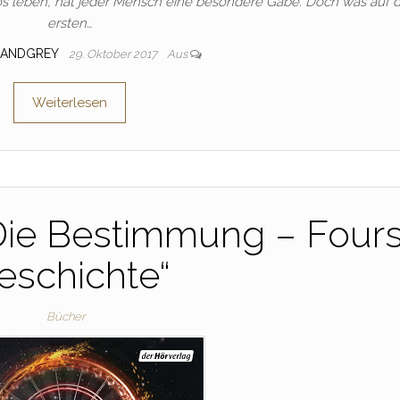
kos leben, hat jeder Mensch eine besondere Gabe. Doch was auf 
ersten…
IANDGREY
29. Oktober 2017
Aus
Weiterlesen
Die Bestimmung – Four
eschichte“
Bücher