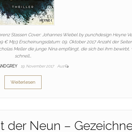
 Lorenz Stassen Cover: Johannes Wiebel by punchdesign Heyne Ve
,99 € Mp3 Erscheinungsdatum: 09. Oktober 2017 Anzahl der Seiten
cholas Meller die junge Nina empfängt, die sich bei ihm bewirbt, 
schnell…
ANDGREY
19. November 2017
Aus
Weiterlesen
t der Neun – Gezeichne