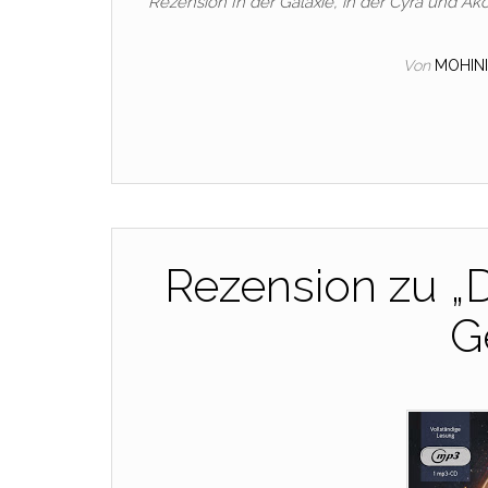
Rezension In der Galaxie, in der Cyra und A
Von
MOHIN
Rezension zu „
G