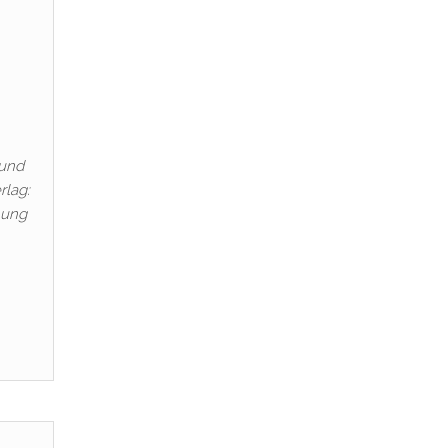
 und
rlag:
mung