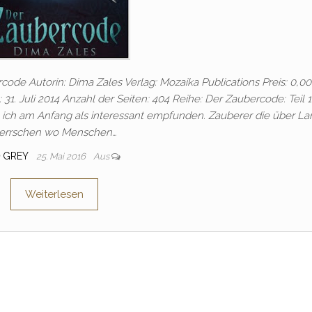
code Autorin: Dima Zales Verlag: Mozaika Publications Preis: 0,00
1. Juli 2014 Anzahl der Seiten: 404 Reihe: Der Zaubercode: Teil 1
ich am Anfang als interessant empfunden. Zauberer die über La
errschen wo Menschen…
GREY
25. Mai 2016
Aus
Weiterlesen