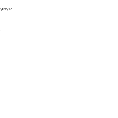
greys-
.