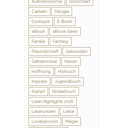
Autorenwoche
broschiert
Carlsen
Dilogie
Dystopie
E-Book
eBook
eBook-Serie
Familie
Fantasy
Freundschaft
Gebunden
Geheimnisse
Hexen
Hoffnung
Hörbuch
Impress
Jugendbuch
Kampf
Kinderbuch
Lese-Highlights 2016
Leserunden
Liebe
Lovelybooks
Magie