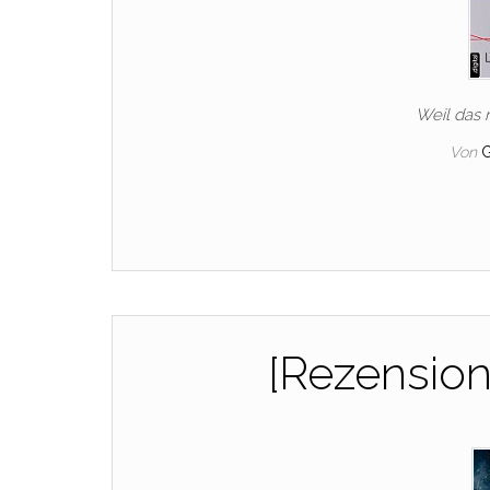
Weil das 
Von
[Rezension