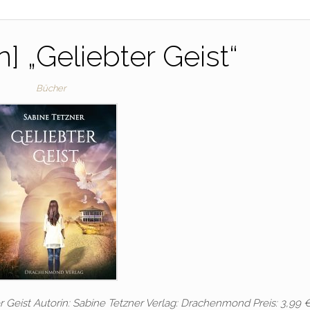
] „Geliebter Geist“
Bücher
er Geist Autorin: Sabine Tetzner Verlag: Drachenmond Preis: 3,99 