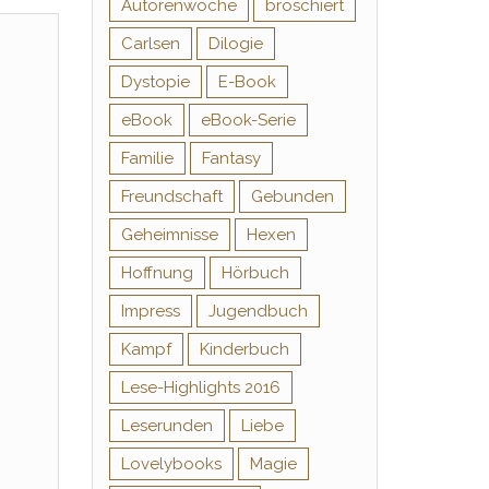
Autorenwoche
broschiert
Carlsen
Dilogie
Dystopie
E-Book
eBook
eBook-Serie
Familie
Fantasy
Freundschaft
Gebunden
Geheimnisse
Hexen
Hoffnung
Hörbuch
Impress
Jugendbuch
Kampf
Kinderbuch
Lese-Highlights 2016
Leserunden
Liebe
Lovelybooks
Magie