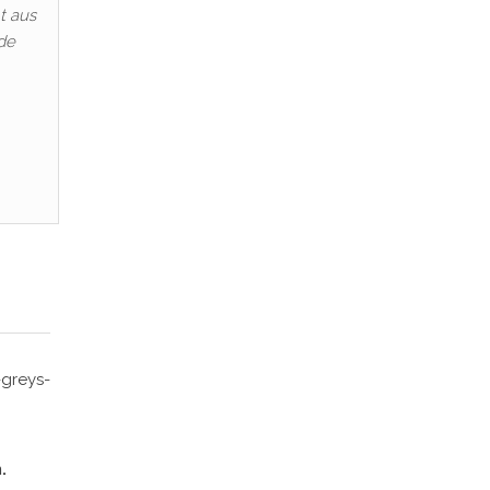
t aus
de
greys-
.