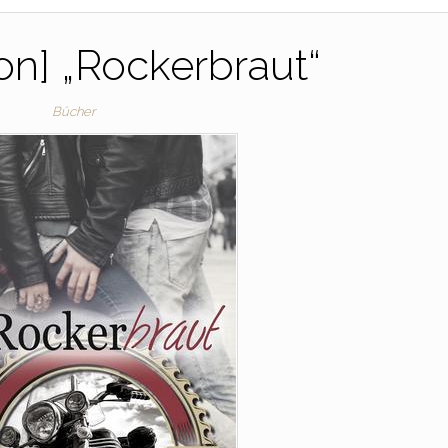
on] „Rockerbraut“
Bücher