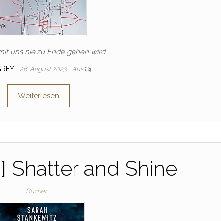
mit uns nie zu Ende gehen wird …
GREY
26. August 2023
Aus
Weiterlesen
] Shatter and Shine
Bücher