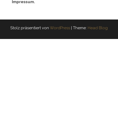
Impressum.
Stolz präsentiert von
WordPress
|
Theme:
Head Blog