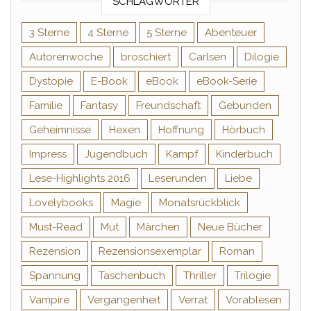
SCHLAGWÖRTER
3 Sterne
4 Sterne
5 Sterne
Abenteuer
Autorenwoche
broschiert
Carlsen
Dilogie
Dystopie
E-Book
eBook
eBook-Serie
Familie
Fantasy
Freundschaft
Gebunden
Geheimnisse
Hexen
Hoffnung
Hörbuch
Impress
Jugendbuch
Kampf
Kinderbuch
Lese-Highlights 2016
Leserunden
Liebe
Lovelybooks
Magie
Monatsrückblick
Must-Read
Mut
Märchen
Neue Bücher
Rezension
Rezensionsexemplar
Roman
Spannung
Taschenbuch
Thriller
Trilogie
Vampire
Vergangenheit
Verrat
Vorablesen