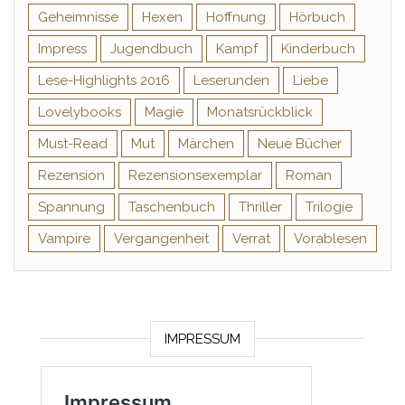
Geheimnisse
Hexen
Hoffnung
Hörbuch
Impress
Jugendbuch
Kampf
Kinderbuch
Lese-Highlights 2016
Leserunden
Liebe
Lovelybooks
Magie
Monatsrückblick
Must-Read
Mut
Märchen
Neue Bücher
Rezension
Rezensionsexemplar
Roman
Spannung
Taschenbuch
Thriller
Trilogie
Vampire
Vergangenheit
Verrat
Vorablesen
IMPRESSUM