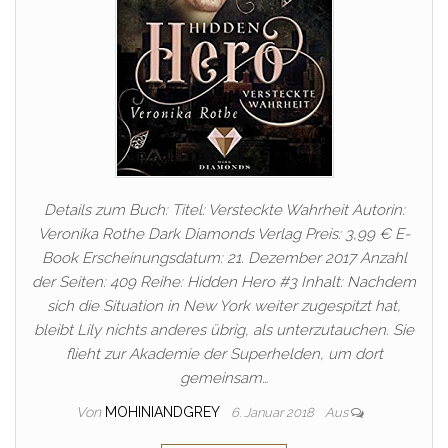
Details zum Buch: Titel: Versteckte Wahrheit Autorin:
Veronika Rothe Dark Diamonds Verlag Preis: 3,99 € E-
Book Erscheinungsdatum: 21. Dezember 2017 Anzahl
der Seiten: 409 Reihe: Hidden Hero #3 Inhalt: Nachdem
sich die Situation in New York weiter zugespitzt hat,
bleibt Lily nichts anderes übrig, als unterzutauchen. Sie
flieht zur Akademie der Superhelden, um dort
gemeinsam…
Von
MOHINIANDGREY
6. Januar 2018
Aus