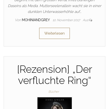
beginnt mit dem größten Verrat ihres bisherigen
Daseins als Media. Mutterseelenallein wacht sie in einer
dunklen Unterwasserhöhle auf…
Von
MOHINIANDGREY
10. November 2017
Aus
Weiterlesen
[Rezension] „Der
verfluchte Ring“
Bücher