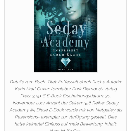
Details zum Buch: Titel: Entfesselt durch Rache Autorin:
Karin Kratt Cover: formlabor Dark Diamonds Verlag
Preis: 3,99 € E-Book Erscheinungsdatum: 30.
November 2017 Anzahl der Seiten: 356 Reihe: Seday
Academy #5 Diese E-Book wurde mir von Netgalley als
Rezensions- exemplar zur Verfügung gestellt. Dies
hatte keinerlei Einfluss auf meie Bewertung. Inhalt: