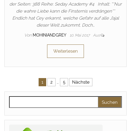
der Seiten: 388 Reihe: Seday Academy #4 Inhalt: **Nur
die wahre Liebe kann die Finsternis verdrängen**
Endlich hat Cey erkannt, welche Gefahr auf alle J’ajal
dieser Welt zukommt. Doch…
Von
MOHINIANDGREY
10. Mai 2017
Aus
Weiterlesen
Seitennummerierung der Beitr
1
2
…
5
Nächste
Suchen nach: