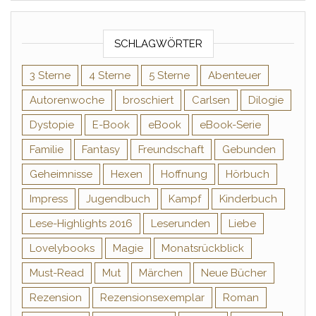
SCHLAGWÖRTER
3 Sterne
4 Sterne
5 Sterne
Abenteuer
Autorenwoche
broschiert
Carlsen
Dilogie
Dystopie
E-Book
eBook
eBook-Serie
Familie
Fantasy
Freundschaft
Gebunden
Geheimnisse
Hexen
Hoffnung
Hörbuch
Impress
Jugendbuch
Kampf
Kinderbuch
Lese-Highlights 2016
Leserunden
Liebe
Lovelybooks
Magie
Monatsrückblick
Must-Read
Mut
Märchen
Neue Bücher
Rezension
Rezensionsexemplar
Roman