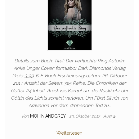
Details zum Buch: Titel: Der verfluchte Ring Autorin:
Anke Unger Cover: formlabor Dark Diamonds Verlag
Preis: 3,99 € E-Book Erscheinungsdatum: 26. Oktober
2017 Anzahl der Seiten: 325 Reihe: Die Chroniken der
Götter #4 Inhalt: Areshvas Kampf um die Rückkehr der
Göttin des Lichts scheint verloren. Um Fürst Silvrin von
Aravenna vor dem drohenden Tod zu…
Von
MOHINIANDGREY
29. Oktober 2017
Aus
Weiterlesen