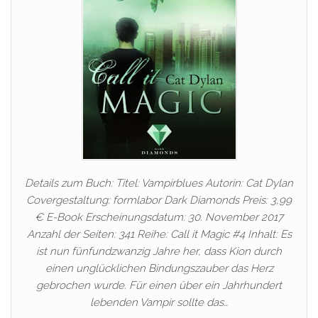
Details zum Buch: Titel: Vampirblues Autorin: Cat Dylan
Covergestaltung: formlabor Dark Diamonds Preis: 3,99
€ E-Book Erscheinungsdatum: 30. November 2017
Anzahl der Seiten: 341 Reihe: Call it Magic #4 Inhalt: Es
ist nun fünfundzwanzig Jahre her, dass Kion durch
einen unglücklichen Bindungszauber das Herz
gebrochen wurde. Für einen über ein Jahrhundert
lebenden Vampir sollte das…