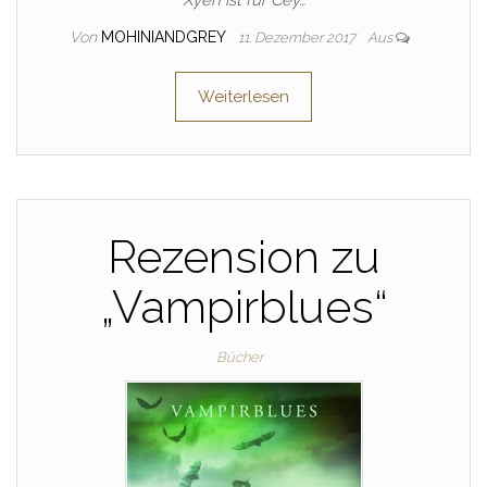
Xyen ist für Cey…
Von
MOHINIANDGREY
11. Dezember 2017
Aus
Weiterlesen
Rezension zu
„Vampirblues“
Bücher