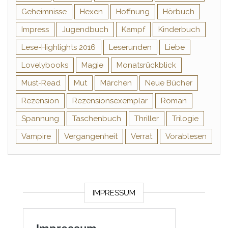
Geheimnisse
Hexen
Hoffnung
Hörbuch
Impress
Jugendbuch
Kampf
Kinderbuch
Lese-Highlights 2016
Leserunden
Liebe
Lovelybooks
Magie
Monatsrückblick
Must-Read
Mut
Märchen
Neue Bücher
Rezension
Rezensionsexemplar
Roman
Spannung
Taschenbuch
Thriller
Trilogie
Vampire
Vergangenheit
Verrat
Vorablesen
IMPRESSUM