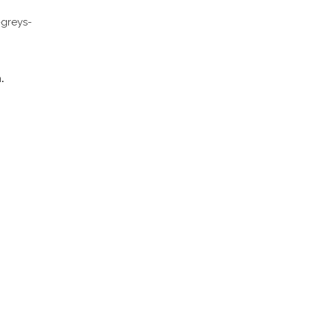
greys-
.