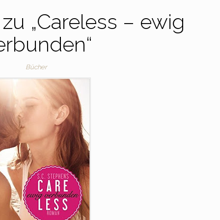
 zu „Careless – ewig
erbunden“
Bücher