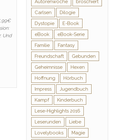
Autorenwoche
broschiert
Carlsen
Dilogie
8,99€
Dystopie
E-Book
sion:
eBook
eBook-Serie
r. Und
Familie
Fantasy
Freundschaft
Gebunden
Geheimnisse
Hexen
Hoffnung
Hörbuch
Impress
Jugendbuch
Kampf
Kinderbuch
Lese-Highlights 2016
Leserunden
Liebe
Lovelybooks
Magie