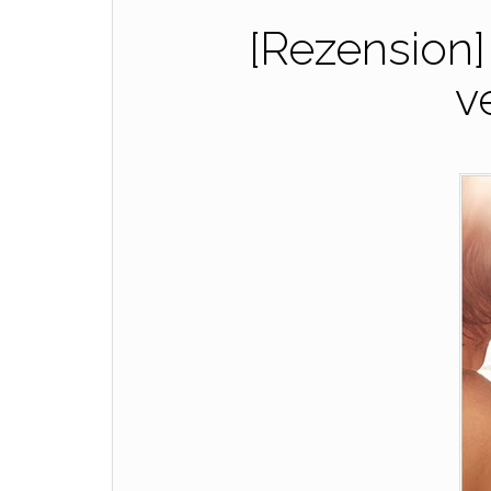
[Rezension]
v