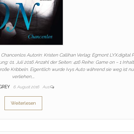
Chancenlos Autorin: Kristen Callihan Verlag: Egmont LYX.digital P
 01. Juli 2016 Anzahl der Seiten: 416 Reihe: Game on – 1 Inhalt:
roße Kribbeln. Eigentlich wurde Ivys Auto während sie weg ist nu
verliehen,…
GREY
6. August 2016
Aus
Weiterlesen