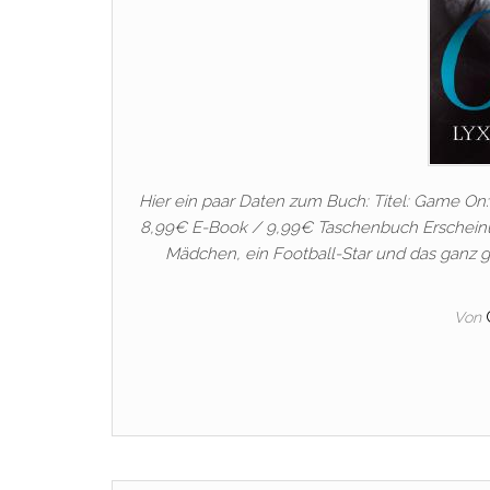
Hier ein paar Daten zum Buch: Titel: Game On: 
8,99€ E-Book / 9,99€ Taschenbuch Erscheinung:
Mädchen, ein Football-Star und das ganz g
Von