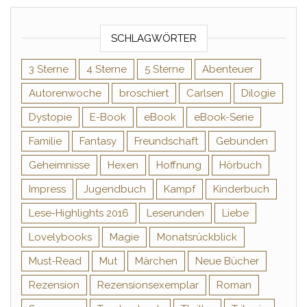
SCHLAGWÖRTER
3 Sterne
4 Sterne
5 Sterne
Abenteuer
Autorenwoche
broschiert
Carlsen
Dilogie
Dystopie
E-Book
eBook
eBook-Serie
Familie
Fantasy
Freundschaft
Gebunden
Geheimnisse
Hexen
Hoffnung
Hörbuch
Impress
Jugendbuch
Kampf
Kinderbuch
Lese-Highlights 2016
Leserunden
Liebe
Lovelybooks
Magie
Monatsrückblick
Must-Read
Mut
Märchen
Neue Bücher
Rezension
Rezensionsexemplar
Roman