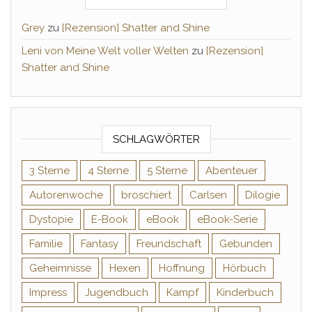
Grey
zu
[Rezension] Shatter and Shine
Leni von Meine Welt voller Welten
zu
[Rezension]
Shatter and Shine
SCHLAGWÖRTER
3 Sterne
4 Sterne
5 Sterne
Abenteuer
Autorenwoche
broschiert
Carlsen
Dilogie
Dystopie
E-Book
eBook
eBook-Serie
Familie
Fantasy
Freundschaft
Gebunden
Geheimnisse
Hexen
Hoffnung
Hörbuch
Impress
Jugendbuch
Kampf
Kinderbuch